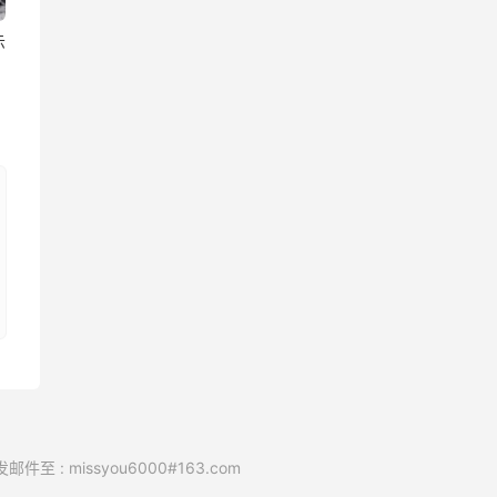
示
issyou6000#163.com