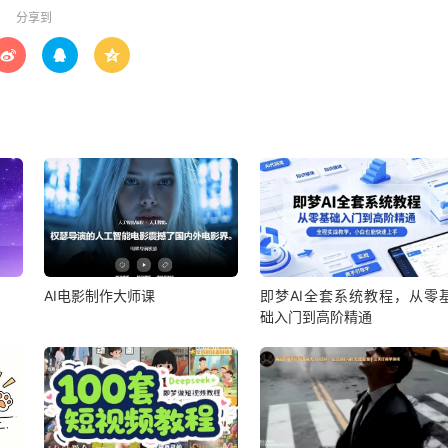
分享到



AI电影制作大师课
即梦AI全套系统教程，从零
础入门到高阶精通