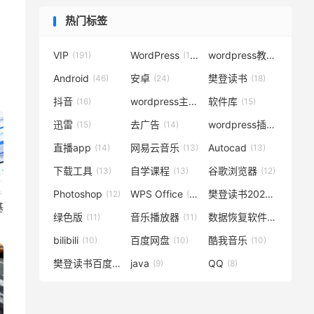
热门标签
VIP
WordPress
wordpress教程
(191)
(119)
(72)
Android
安卓
樊登读书
(46)
(24)
(18)
抖音
wordpress主题
软件库
(16)
(15)
(15)
迅雷
去广告
wordpress插件
(15)
(14)
(14)
直播app
网易云音乐
Autocad
(14)
(13)
(13)
下载工具
自学课程
谷歌浏览器
(13)
(13)
(12)
Photoshop
WPS Office
樊登读书2020
(12)
(12)
(12)
基
绿色版
音乐播放器
数据恢复软件
(11)
(11)
(11)
bilibili
百度网盘
酷我音乐
(10)
(10)
(10)
樊登读书百度云
java
QQ
(10)
(9)
(8)