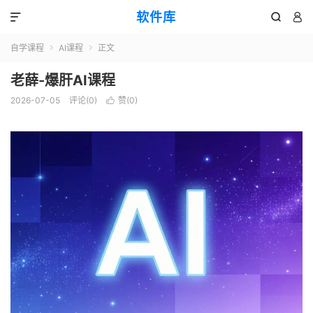
软件库



自学课程
AI课程
正文


老薛-爆肝AI课程
2026-07-05
评论(0)
赞(
0
)
