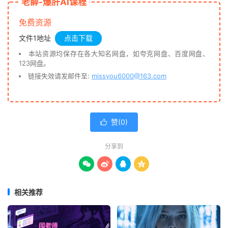
老薛-爆肝AI课程
免费资源
文件1地址
点击下载
本站资源均保存在各大知名网盘，如夸克网盘、百度网盘、
123网盘。
链接失效请发邮件至:
missyou6000@163.com
赞(
0
)

分享到




相关推荐