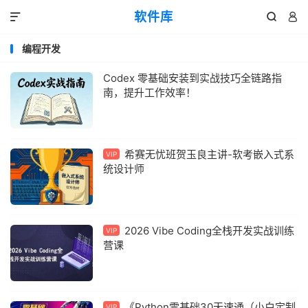
软件库



编程开发
Codex 零基础安装到实战技巧全链路指
南，提升工作效率！
希赛无忧班贺玉良主讲-软考嵌入式系
VIP
统设计师
2026 Vibe Coding全栈开发实战训练
VIP
营课
《Python零基础30天速通（小白定制
VIP