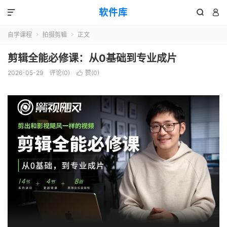
软件库



自学课程
拍摄剪辑
正文


剪辑全能必修课：从0基础到专业成片
2026-05-29
评论(0)
赞(
0
)
