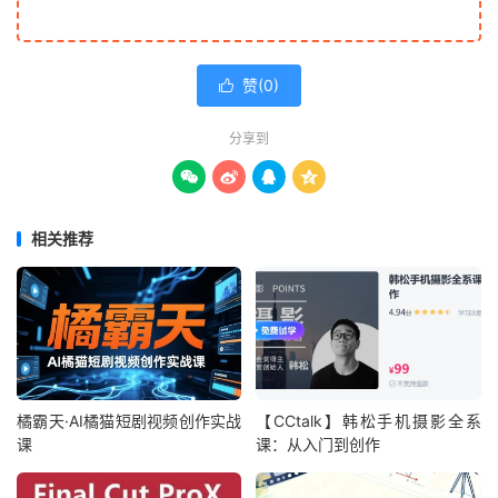
赞(
0
)

分享到




相关推荐
橘霸天·AI橘猫短剧视频创作实战
【CCtalk】韩松手机摄影全系
课
课：从入门到创作