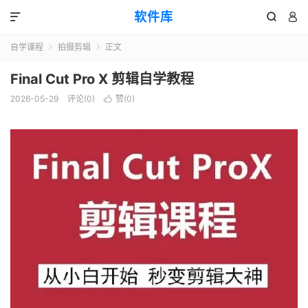
软件库



自学课程
拍摄剪辑
正文


Final Cut Pro X 剪辑自学教程
2026-05-29
评论(0)
赞(
0
)
