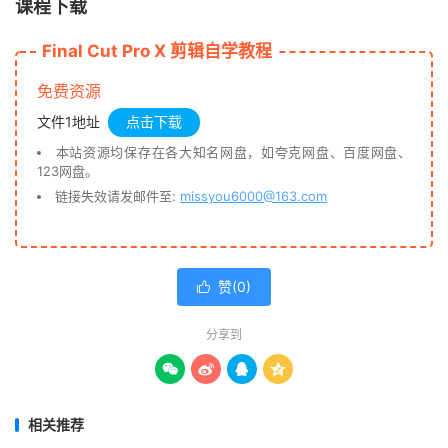
课程下载
Final Cut Pro X 剪辑自学教程
免费资源
文件1地址
点击下载
本站资源均保存在各大知名网盘，如夸克网盘、百度网盘、
123网盘。
链接失效请发邮件至:
missyou6000@163.com
赞(
0
)

分享到




相关推荐