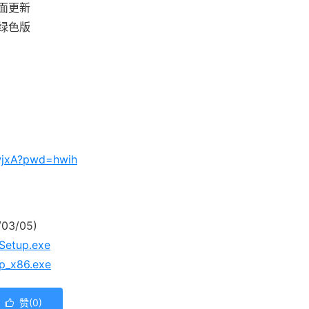
面更新
绿色版
wjxA?pwd=hwih
03/05)
Setup.exe
up_x86.exe
赞(
0
)
