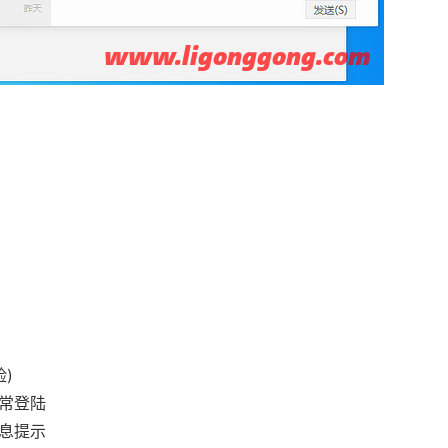
)
常登陆
息提示