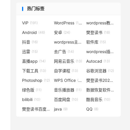
热门标签
VIP
WordPress
wordpress教程
(191)
(119)
(72)
Android
安卓
樊登读书
(46)
(24)
(18)
抖音
wordpress主题
软件库
(16)
(15)
(15)
迅雷
去广告
wordpress插件
(15)
(14)
(14)
直播app
网易云音乐
Autocad
(14)
(13)
(13)
下载工具
自学课程
谷歌浏览器
(13)
(13)
(12)
Photoshop
WPS Office
樊登读书2020
(12)
(12)
(12)
绿色版
音乐播放器
数据恢复软件
(11)
(11)
(11)
bilibili
百度网盘
酷我音乐
(10)
(10)
(10)
樊登读书百度云
java
QQ
(10)
(9)
(8)