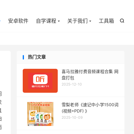

安卓软件
自学课程
关于我们
工具箱

热门文章
喜马拉雅付费音频课程合集 网
盘打包
2025-12-10
问
只
雪梨老师《速记中小学1500词
且
(视频+PDF) 》
2025-10-09
扫
而