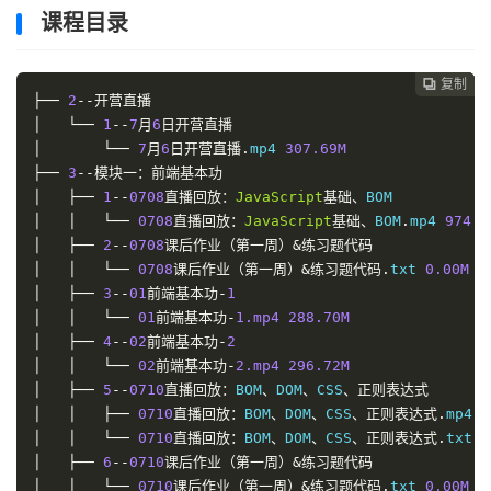
课程目录
复制
复制
复制



├──
2
--开营直播
│
└──
1
--
7
月
6
日开营直播
│
└──
7
月
6
日开营直播.
mp4
307.
69M
├──
3
--模块一：前端基本功
│
├──
1
--
0708
直播回放：
JavaScript
基础、
BOM
│
│
└──
0708
直播回放：
JavaScript
基础、
BOM
.
mp4
974.
9
│
├──
2
--
0708
课后作业（第一周）&练习题代码
│
│
└──
0708
课后作业（第一周）&练习题代码.
txt
0.
00M
│
├──
3
--
01
前端基本功-
1
│
│
└──
01
前端基本功-
1.mp4
288.
70M
│
├──
4
--
02
前端基本功-
2
│
│
└──
02
前端基本功-
2.mp4
296.
72M
│
├──
5
--
0710
直播回放：
BOM
、
DOM
、
CSS
、正则表达式
│
│
├──
0710
直播回放：
BOM
、
DOM
、
CSS
、正则表达式.
mp4
1
│
│
└──
0710
直播回放：
BOM
、
DOM
、
CSS
、正则表达式.
txt
0
│
├──
6
--
0710
课后作业（第一周）&练习题代码
│
│
└──
0710
课后作业（第一周）&练习题代码.
txt
0.
00M