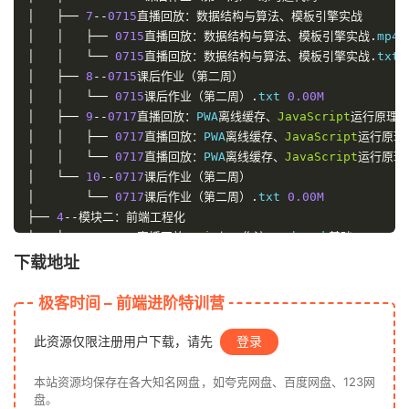
│
├──
7
--
0715
直播回放：数据结构与算法、模板引擎实战
│
│
├──
0715
直播回放：数据结构与算法、模板引擎实战.
mp4
│
│
└──
0715
直播回放：数据结构与算法、模板引擎实战.
txt
│
├──
8
--
0715
课后作业（第二周）
│
│
└──
0715
课后作业（第二周）.
txt
0.
00M
│
├──
9
--
0717
直播回放：
PWA
离线缓存、
JavaScript
运行原理
│
│
├──
0717
直播回放：
PWA
离线缓存、
JavaScript
运行原理
│
│
└──
0717
直播回放：
PWA
离线缓存、
JavaScript
运行原理
│
└──
10
--
0717
课后作业（第二周）
│
└──
0717
课后作业（第二周）.
txt
0.
00M
├──
4
--模块二：前端工程化
│
├──
1
--
0722
直播回放：
Git
与工作流、
webpack
基础、
Lerna
│
│
└──
0722
直播回放：
Git
与工作流、
webpack
基础、
Lerna
下载地址
│
├──
2
--
0722
课后作业（第三周）
│
│
└──
0722
课后作业（第三周）.
txt
0.
00M
极客时间 – 前端进阶特训营
│
├──
3
--
0724
直播回放：
webpack
、
Babel
、
TreeShaking
│
│
├──
0724
直播回放：
webpack
、
Babel
、
TreeShaking
.
此资源仅限注册用户下载，请先
登录
│
│
└──
0724
直播回放：
webpack
、
Babel
、
TreeShaking
.
│
├──
4
--
0729
直播回放：微前端
本站资源均保存在各大知名网盘，如夸克网盘、百度网盘、123网
│
│
├──
0729
直播回放：微前端.
mp4
931.
42M
盘。