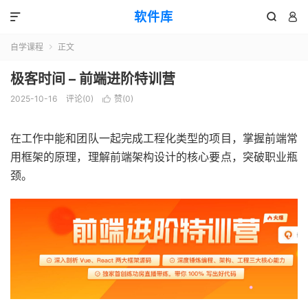
软件库



自学课程
正文

极客时间 – 前端进阶特训营
2025-10-16
评论(0)
赞(
0
)

在工作中能和团队一起完成工程化类型的项目，掌握前端常
用框架的原理，理解前端架构设计的核心要点，突破职业瓶
颈。