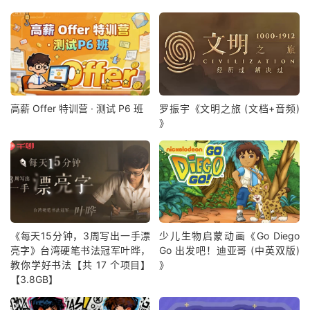
│
├──
3
--
0815
直播回放：
Fastify
和
Nest
功能实现分析、中间件
│
│
├──
0815
直播回放：
Fastify
和
Nest
功能实现分析、中间
│
│
└──
0815
直播回放：
Fastify
和
Nest
功能实现分析、中间
│
├──
4
--
0819
直播回放：中间件、
Node
.
js
进程高级应用
│
│
├──
0819
直播回放：中间件、
Node
.
js
进程高级应用.
mp4
│
│
└──
0819
直播回放：中间件、
Node
.
js
进程高级应用.
txt
│
├──
5
--
0819
课后作业（第七周）
高薪 Offer 特训营 · 测试 P6 班
罗振宇《文明之旅 (文档+音频)
│
│
└──
0819
课后作业（第七周）.
txt
0.
00M
》
│
├──
6
--
0821
直播回放：应用服务器框架开发、服务端渲染、
Ser
│
│
├──
0821
直播回放：应用服务器框架开发、服务端渲染、
Se
│
│
└──
0821
直播回放：应用服务器框架开发、服务端渲染、
Se
│
├──
7
--
0826
直播回放：
Serverless
、应用服务器框架中间件
│
│
├──
0826
直播回放：
Serverless
、应用服务器框架中间件
│
│
└──
0826
直播回放：
Serverless
、应用服务器框架中间件
│
├──
8
--
0828
直播回放：
HTTP
协议、
Node
.
js
微服务&网关、网
│
│
├──
0828
直播回放：
HTTP
协议、
Node
.
js
微服务&网关、网
《每天15分钟，3周写出一手漂
少儿生物启蒙动画《Go Diego
│
│
└──
0828
直播回放：
HTTP
协议、
Node
.
js
微服务&网关、网
亮字》台湾硬笔书法冠军叶晔，
Go 出发吧！迪亚哥 (中英双版)
│
└──
9
--
0828
课后作业（第八周）
教你学好书法【共 17 个项目】
》
│
└──
0828
课后作业（第八周）.
txt
0.
00M
【3.8GB】
├──
6
--模块四&五&六：
Vue
&组件
│
├──
1
--
0902
直播回放：
Vue
源码概览、
Vue
核心技术解析（
1
）