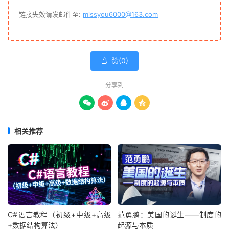
│
│
└──
0729
直播回放：微前端.
txt
0.
00M
链接失效请发邮件至:
missyou6000@163.com
│
├──
5
--
0729
课后作业（第四周）
│
│
└──
0729
课后作业（第四周）.
txt
0.
00M
│
├──
6
--
0731
直播回放：微前端、
Nginx
配置详解、
Docker
基础
│
│
├──
0731
直播回放：微前端、
Nginx
配置详解、
Docker
基
赞(
0
)
│
│
└──
0731
直播回放：微前端、

Nginx
配置详解、
Docker
基
│
├──
7
--
0731
课后作业（第四周）
│
│
└──
0731
课后作业（第四周）.
txt
0.
00M
分享到
│
├──
8
--
0805
直播回放：自动化测试、前端监控体系搭建




│
│
├──
0805
直播回放：自动化测试、前端监控体系搭建.
mp4
│
│
└──
0805
直播回放：自动化测试、前端监控体系搭建.
txt
│
└──
9
--
0807
直播回放：前端监控体系搭建、
Node
.
js
基础
相关推荐
│
├──
0807
直播回放：前端监控体系搭建、
Node
.
js
基础.
mp
│
└──
0807
直播回放：前端监控体系搭建、
Node
.
js
基础.
tx
├──
5
--模块三：
Node
.
js
技术栈
│
├──
1
--
0812
直播回放：
Node
.
js
基础、应用服务器框架概览
│
│
├──
0812
直播回放：
Node
.
js
基础、应用服务器框架概览.
│
│
└──
0812
直播回放：
Node
.
js
基础、应用服务器框架概览.
│
├──
2
--
0812
课后作业（第六周）
C#语言教程（初级+中级+高级
范勇鹏：美国的诞生——制度的
│
│
└──
0812
课后作业（第六周）.
txt
0.
00M
+数据结构算法）
起源与本质