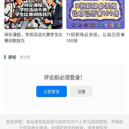
│
│
├──
0902
直播回放：
Vue
源码概览、
Vue
核心技术解析（
1
）
│
│
└──
0902
直播回放：
Vue
源码概览、
Vue
核心技术解析（
1
）
│
├──
2
--
0904
直播回放：
Vue
核心技术解析（
2
）、
Vue
与
React
│
│
├──
0904
直播回放：
Vue
核心技术解析（
2
）、
Vue
与
Reac
│
│
└──
0904
直播回放：
Vue
核心技术解析（
2
）、
Vue
与
Reac
辩论课程，学校活动大赛学生比
11招职场必杀技，让自己厉害
│
├──
3
--
0904
课后作业（第九周）
赛训练技巧
100倍
│
│
└──
0904
课后作业（第九周）.
txt
0.
00M
│
├──
4
--
0909
直播回放：
Vue
核心技术解析（
3
）、
Vite
、
Vue3
│
│
├──
0909
直播回放：
Vue
核心技术解析（
3
）、
Vite
、
Vue
评论
抢沙发
│
│
└──
0909
直播回放：
Vue
核心技术解析（
3
）、
Vite
、
Vue
│
├──
5
--
0911
直播回放：组件开发实战（
1
）
│
│
├──
0911
直播回放：组件开发实战（
1
）.
mp4
1497.
74M
评论前必须登录！
│
│
└──
0911
直播回放：组件开发实战（
1
）.
txt
0.
00M
│
├──
6
--
0911
课后作业（第十周）
立即登录
注册
│
│
└──
0911
课后作业（第十周）.
txt
0.
00M
│
├──
7
--
0918
直播回放：组件开发实战（
2
）
│
│
├──
0918
直播回放：组件开发实战（
2
）.
mp4
1796.
83M
│
│
└──
0918
直播回放：组件开发实战（
2
）.
txt
0.
00M
│
├──
8
--
0923
直播回放：组件开发实战（
3
）
免责声明：本站发布的系统与软件仅为个人学习测试使用，不得用
│
│
├──
0923
直播回放：组件开发实战（
3
）.
mp4
1282.
71M
于任何商业用途。如侵犯到您的权益，请发邮件至 :