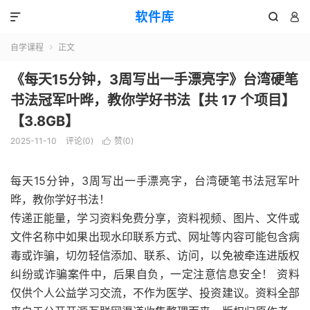
软件库



自学课程
正文

《每天15分钟，3周写出一手漂亮字》台湾硬笔
书法冠军叶晔，教你学好书法【共 17 个项目】
【3.8GB】
2025-11-10
评论(0)
赞(
0
)

每天15分钟，3周写出一手漂亮字，台湾硬笔书法冠军叶
晔，教你学好书法！
传递正能量，学习资料免费分享，资料视频、图片、文件或
文件名称中如果出现水印联系方式、网址等内容可能包含病
毒或诈骗，切勿轻信添加、联系、访问，以免被牵连进版权
纠纷或诈骗案件中，后果自负，一定注意信息安全！ 资料
仅供个人公益学习交流，不作为医学、投资建议。资料全部