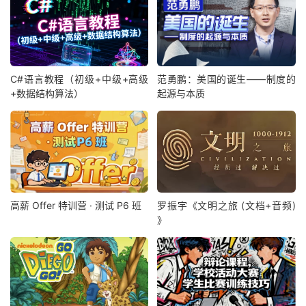
C#语言教程（初级+中级+高级
范勇鹏：美国的诞生——制度的
+数据结构算法）
起源与本质
高薪 Offer 特训营 · 测试 P6 班
罗振宇《文明之旅 (文档+音频)
》