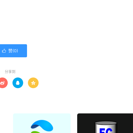
赞(
0
)

分享到


