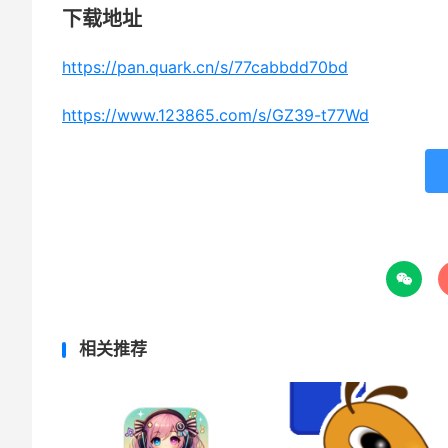
下载地址
https://pan.quark.cn/s/77cabbdd70bd
https://www.123865.com/s/GZ39-t77Wd

相关推荐