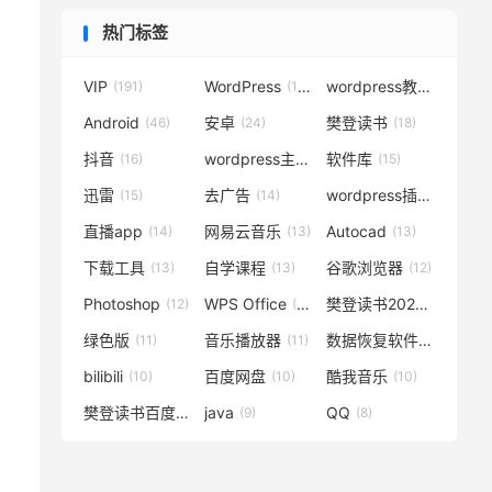
热门标签
VIP
WordPress
wordpress教程
(191)
(119)
(72)
Android
安卓
樊登读书
(46)
(24)
(18)
抖音
wordpress主题
软件库
(16)
(15)
(15)
迅雷
去广告
wordpress插件
(15)
(14)
(14)
直播app
网易云音乐
Autocad
(14)
(13)
(13)
下载工具
自学课程
谷歌浏览器
(13)
(13)
(12)
Photoshop
WPS Office
樊登读书2020
(12)
(12)
(12)
绿色版
音乐播放器
数据恢复软件
(11)
(11)
(11)
bilibili
百度网盘
酷我音乐
(10)
(10)
(10)
樊登读书百度云
java
QQ
(10)
(9)
(8)