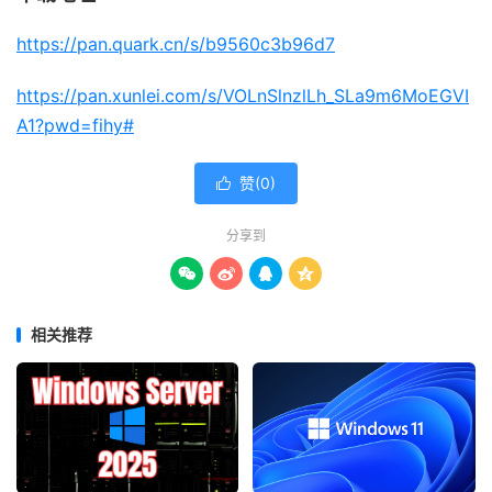
https://pan.quark.cn/s/b9560c3b96d7
https://pan.xunlei.com/s/VOLnSlnzlLh_SLa9m6MoEGVI
A1?pwd=fihy#
赞(
0
)

分享到




相关推荐