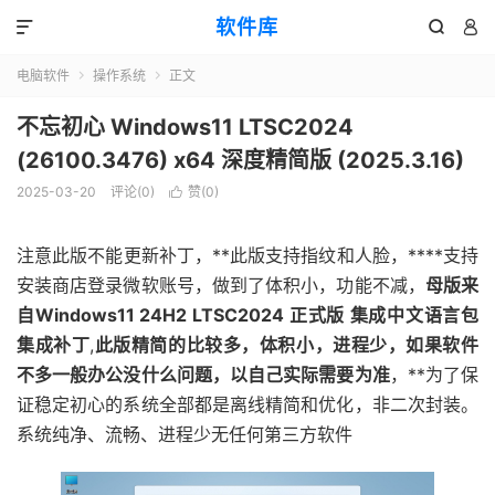
软件库



电脑软件
操作系统
正文


不忘初心 Windows11 LTSC2024
(26100.3476) x64 深度精简版 (2025.3.16)
2025-03-20
评论(0)
赞(
0
)

注意此版不能更新补丁，**此版支持指纹和人脸，****支持
安装商店登录微软账号，做到了体积小，功能不减，
母版来
自Windows11 24H2 LTSC2024 正式版 集成中文语言包
集成补丁
,
此版精简的比较多，体积小，进程少，如果软件
不多一般办公没什么问题，以自己实际需要为准
，**为了保
证稳定初心的系统全部都是离线精简和优化，非二次封装。
系统纯净、流畅、进程少无任何第三方软件