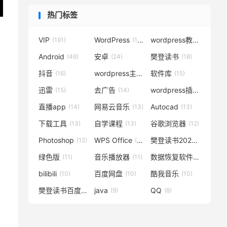
热门标签
VIP
WordPress
wordpress教程
(191)
(119)
(72)
Android
安卓
樊登读书
(46)
(24)
(18)
抖音
wordpress主题
软件库
(16)
(15)
(15)
迅雷
去广告
wordpress插件
(15)
(14)
(14)
直播app
网易云音乐
Autocad
(14)
(13)
(13)
下载工具
自学课程
谷歌浏览器
(13)
(13)
(12)
Photoshop
WPS Office
樊登读书2020
(12)
(12)
(12)
绿色版
音乐播放器
数据恢复软件
(11)
(11)
(11)
bilibili
百度网盘
酷我音乐
(10)
(10)
(10)
樊登读书百度云
java
QQ
(10)
(9)
(8)