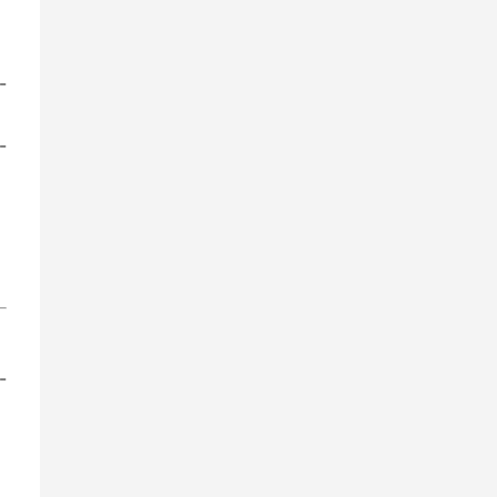
-
-
-