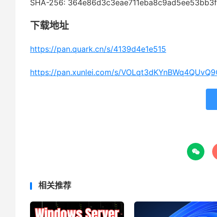
SHA-256: 364e86d3c3eae711eba8c9ad5ee53bb3f
下载地址
https://pan.quark.cn/s/4139d4e1e515
https://pan.xunlei.com/s/VOLqt3dKYnBWq4QUvQ

相关推荐