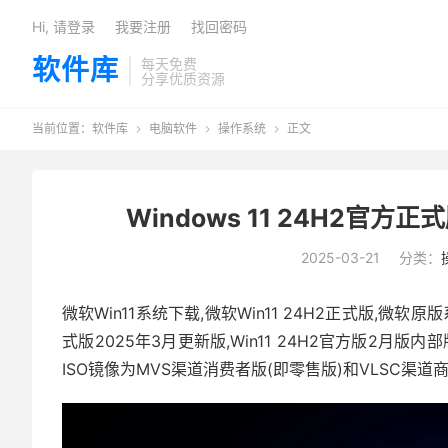
Hi, 请登录
我要注册
找回密码
软件库
每天免费
分享优质资源
当前位置：
软件库
电脑软件
操作系统
正文



Windows 11 24H2官方
2025-03-21
分类：
微软Win11系统下载,微软Win11 24H2正式版,微软原版系统I
式版2025年3月更新版,Win11 24H2官方版2月版内
ISO镜像为MVS渠道消费者版(即零售版)和VLSC渠道商