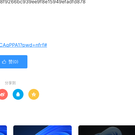
8f9266bc939ee9f8e15949efadfd878
9CAqPPA1?pwd=nfrf#
赞(
0
)

分享到


