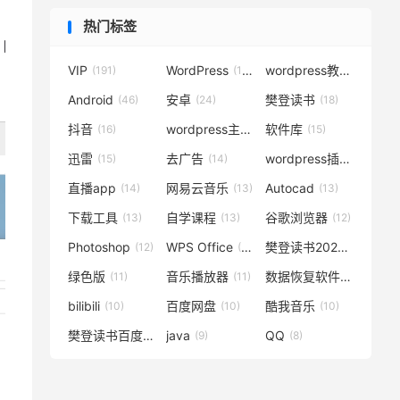
热门标签
VIP
WordPress
wordpress教程
(191)
(119)
(72)
Android
安卓
樊登读书
(46)
(24)
(18)
抖音
wordpress主题
软件库
(16)
(15)
(15)
迅雷
去广告
wordpress插件
(15)
(14)
(14)
直播app
网易云音乐
Autocad
(14)
(13)
(13)
下载工具
自学课程
谷歌浏览器
(13)
(13)
(12)
Photoshop
WPS Office
樊登读书2020
(12)
(12)
(12)
绿色版
音乐播放器
数据恢复软件
(11)
(11)
(11)
bilibili
百度网盘
酷我音乐
(10)
(10)
(10)
樊登读书百度云
java
QQ
(10)
(9)
(8)