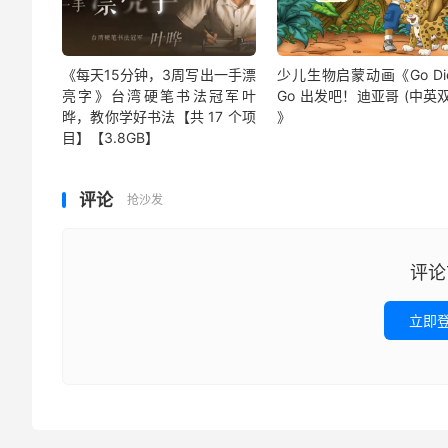
《每天15分钟，3周写出一手漂
少儿生物启蒙动画《Go Di
亮字》台湾硬笔书法冠军叶
Go 出发吧！迪亚哥 (中英
晔，教你学好书法【共 17 个项
》
目】【3.8GB】
评论
抢沙发
评论
立即