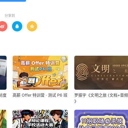
分享到



制度
高薪 Offer 特训营 · 测试 P6 班
罗振宇《文明之旅 (文档+音频
》