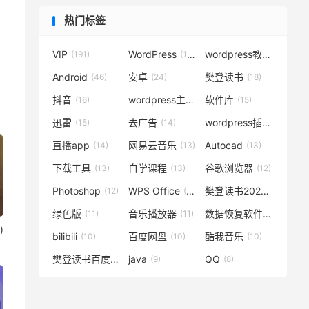
热门标签
VIP
WordPress
wordpress教程
(191)
(119)
(72)
Android
安卓
樊登读书
(46)
(24)
(18)
抖音
wordpress主题
软件库
(16)
(15)
(15)
迅雷
去广告
wordpress插件
(15)
(14)
(14)
直播app
网易云音乐
Autocad
(14)
(13)
(13)
下载工具
自学课程
谷歌浏览器
(13)
(13)
(12)
Photoshop
WPS Office
樊登读书2020
(12)
(12)
(12)
绿色版
音乐播放器
数据恢复软件
(11)
(11)
(11)
)
bilibili
百度网盘
酷我音乐
(10)
(10)
(10)
樊登读书百度云
java
QQ
(10)
(9)
(8)