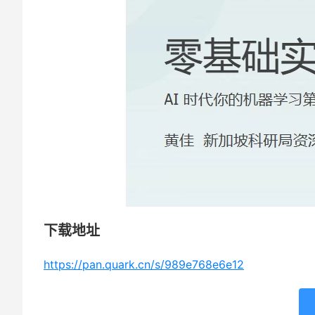
下载地址
https://pan.quark.cn/s/989e768e6e12