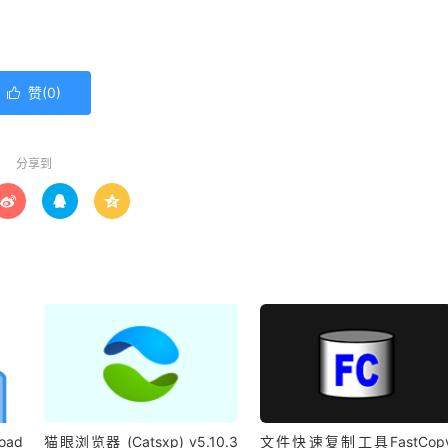
赞(
0
)

分享到



oad
猫眼浏览器 (Catsxp) v5.10.3
文件快速复制工具FastCop