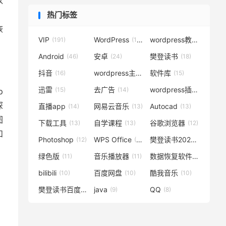
以
。
热门标签
恢
VIP
WordPress
wordpress教程
(191)
(119)
(72)
Android
安卓
樊登读书
(46)
(24)
(18)
抖音
wordpress主题
软件库
(16)
(15)
(15)
迅雷
去广告
wordpress插件
(15)
(14)
(14)
p
深
直播app
网易云音乐
Autocad
(14)
(13)
(13)
图
下载工具
自学课程
谷歌浏览器
(13)
(13)
(12)
和
Photoshop
WPS Office
樊登读书2020
(12)
(12)
(12)
绿色版
音乐播放器
数据恢复软件
(11)
(11)
(11)
bilibili
百度网盘
酷我音乐
(10)
(10)
(10)
樊登读书百度云
java
QQ
(10)
(9)
(8)