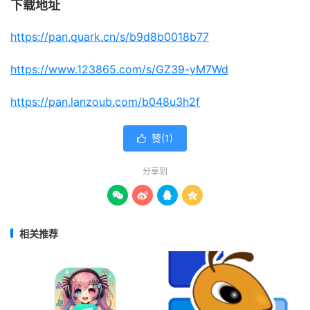
下载地址
https://pan.quark.cn/s/b9d8b0018b77
https://www.123865.com/s/GZ39-yM7Wd
https://pan.lanzoub.com/b048u3h2f
赞(
1
)

分享到




相关推荐