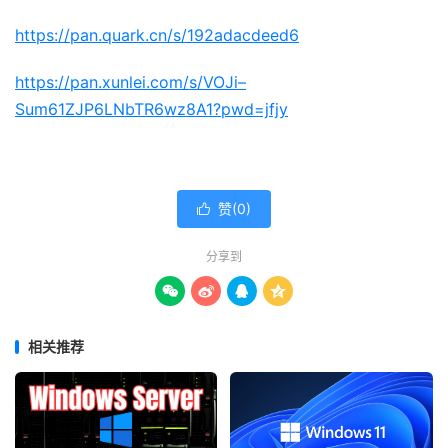
https://pan.quark.cn/s/192adacdeed6
https://pan.xunlei.com/s/VOJi–
Sum61ZJP6LNbTR6wz8A1?pwd=jfjy
赞(
0
)

分享到




相关推荐