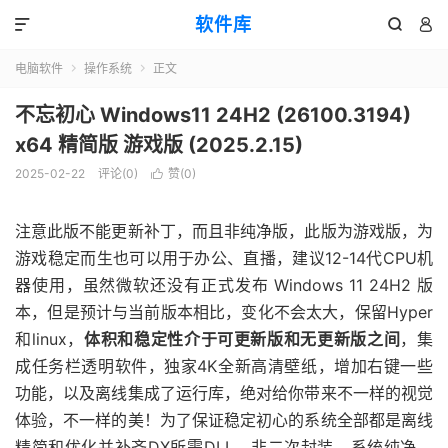
软件库



电脑软件
操作系统
正文


不忘初心 Windows11 24H2 (26100.3194)
x64 精简版 游戏版 (2025.2.15)
2025-02-22
评论(0)
赞(
0
)

注意此版不能更新补丁，而且非纯净版，此版为游戏版，为
游戏稳定而生也可以用于办公、直播，建议12-14代CPU机
器使用，虽然微软还没有正式发布 Windows 11 24H2 版
本，但是预计与当前版本相比，变化不会太大，保留Hyper
和linux，
体积和稳定性介于可更新版和无更新版之间
，集
成任务栏透明软件，独家4K全新高清壁纸，增加右键一些
功能，以及离线集成了运行库，绝对给你带来不一样的视觉
体验，不一样的美！为了保证稳定初心的系统全部都是离线
精简和优化并补齐DX所需DLL，非二次封装。系统纯净、