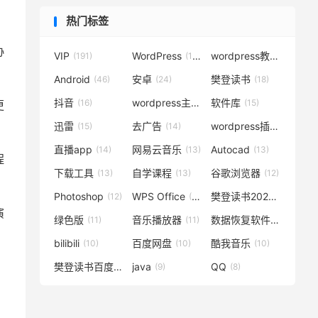
热门标签
协
VIP
WordPress
wordpress教程
(191)
(119)
(72)
Android
安卓
樊登读书
(46)
(24)
(18)
抖音
wordpress主题
软件库
(16)
(15)
(15)
更
迅雷
去广告
wordpress插件
(15)
(14)
(14)
直播app
网易云音乐
Autocad
(14)
(13)
(13)
程
下载工具
自学课程
谷歌浏览器
(13)
(13)
(12)
Photoshop
WPS Office
樊登读书2020
(12)
(12)
(12)
演
绿色版
音乐播放器
数据恢复软件
(11)
(11)
(11)
bilibili
百度网盘
酷我音乐
(10)
(10)
(10)
樊登读书百度云
java
QQ
(10)
(9)
(8)