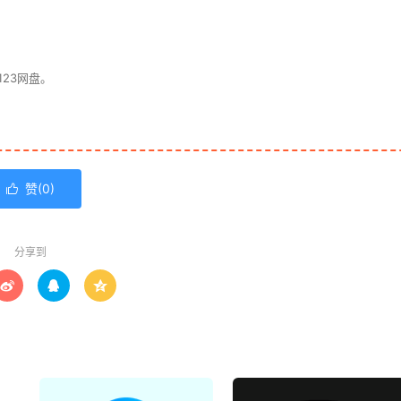
23网盘。
赞(
0
)

分享到


