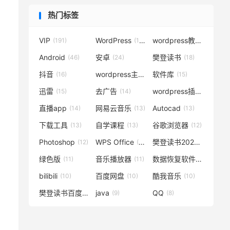
热门标签
VIP
WordPress
wordpress教程
(191)
(119)
(72)
Android
安卓
樊登读书
(46)
(24)
(18)
抖音
wordpress主题
软件库
(16)
(15)
(15)
迅雷
去广告
wordpress插件
(15)
(14)
(14)
直播app
网易云音乐
Autocad
(14)
(13)
(13)
下载工具
自学课程
谷歌浏览器
(13)
(13)
(12)
Photoshop
WPS Office
樊登读书2020
(12)
(12)
(12)
绿色版
音乐播放器
数据恢复软件
(11)
(11)
(11)
bilibili
百度网盘
酷我音乐
(10)
(10)
(10)
樊登读书百度云
java
QQ
(10)
(9)
(8)