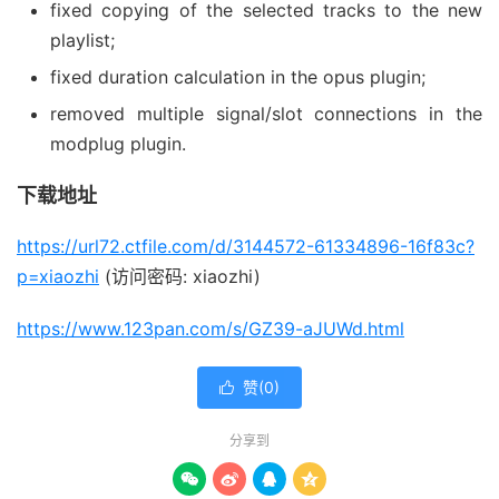
fixed copying of the selected tracks to the new
playlist;
fixed duration calculation in the opus plugin;
removed multiple signal/slot connections in the
modplug plugin.
下载地址
https://url72.ctfile.com/d/3144572-61334896-16f83c?
p=xiaozhi
(访问密码: xiaozhi)
https://www.123pan.com/s/GZ39-aJUWd.html
赞(
0
)

分享到



