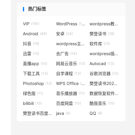
热门标签
VIP
WordPress
wordpress教程
(191)
(119)
(72)
Android
安卓
樊登读书
(46)
(24)
(18)
抖音
wordpress主题
软件库
(16)
(15)
(15)
迅雷
去广告
wordpress插件
(15)
(14)
(14)
直播app
网易云音乐
Autocad
(14)
(13)
(13)
下载工具
自学课程
谷歌浏览器
(13)
(13)
(12)
Photoshop
WPS Office
樊登读书2020
(12)
(12)
(12)
绿色版
音乐播放器
数据恢复软件
(11)
(11)
(11)
bilibili
百度网盘
酷我音乐
(10)
(10)
(10)
樊登读书百度云
java
QQ
(10)
(9)
(8)