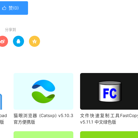
赞(
0
)

分享到



oad
猫眼浏览器 (Catsxp) v5.10.3
文件快速复制工具FastCop
携版
官方便携版
v5.11.1 中文绿色版