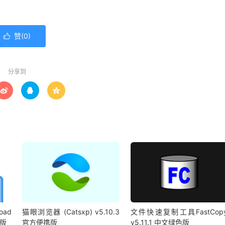
赞(
0
)

分享到



oad
猫眼浏览器 (Catsxp) v5.10.3
文件快速复制工具FastCop
携版
官方便携版
v5.11.1 中文绿色版