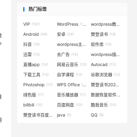
热门标签
VIP
WordPress
wordpress教程
(191)
(119)
(72)
Android
安卓
樊登读书
(46)
(24)
(18)
被
户
抖音
wordpress主题
软件库
(16)
(15)
(15)
迅雷
去广告
wordpress插件
(15)
(14)
(14)
直播app
网易云音乐
Autocad
(14)
(13)
(13)
下载工具
自学课程
谷歌浏览器
(13)
(13)
(12)
Photoshop
WPS Office
樊登读书2020
(12)
(12)
(12)
绿色版
音乐播放器
数据恢复软件
(11)
(11)
(11)
难
bilibili
百度网盘
酷我音乐
(10)
(10)
(10)
樊登读书百度云
java
QQ
(10)
(9)
(8)
网