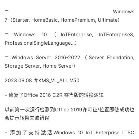
﹂Windows
7（Starter, HomeBasic, HomePremium, Ultimate）
﹂Windows 10（IoTEnterprise, IoTEnterpriseS,
ProfessionalSingleLanguage…）
﹂Windows Server 2016-2022（Server Foundation,
Storage Server, Home Server）
2023.09.08 ＃KMS_VL_ALL V50
– 修复了Office 2016 C2R 零售版的转换逻辑
以前第一次运行检测到Office 2019许可证/位置即使成功也
会提示转换失败错误
– 添加了支持激活Windows 10 IoT Enterprise LTSC