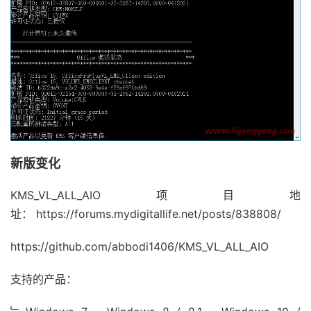
新版变化
KMS_VL_ALL_AIO项目地
址： https://forums.mydigitallife.net/posts/838808/
https://github.com/abbodi1406/KMS_VL_ALL_AIO
支持的产品：