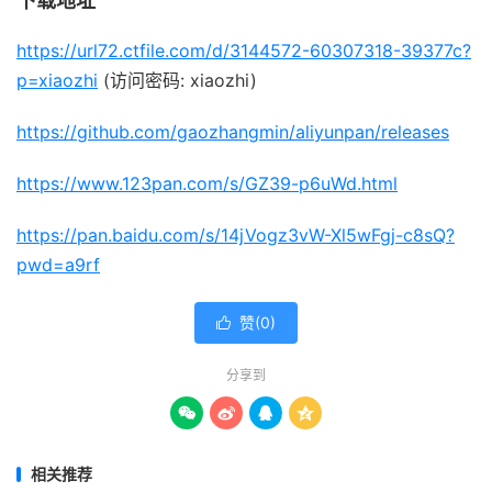
下载地址
https://url72.ctfile.com/d/3144572-60307318-39377c?
p=xiaozhi
(访问密码: xiaozhi)
https://github.com/gaozhangmin/aliyunpan/releases
https://www.123pan.com/s/GZ39-p6uWd.html
https://pan.baidu.com/s/14jVogz3vW-Xl5wFgj-c8sQ?
pwd=a9rf
赞(
0
)

分享到




相关推荐