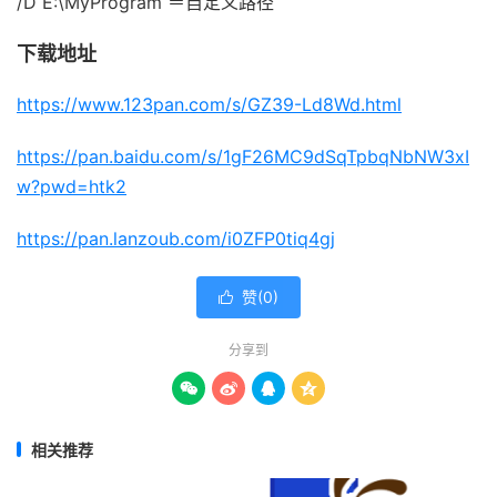
/D E:\MyProgram ＝自定义路径
下载地址
https://www.123pan.com/s/GZ39-Ld8Wd.html
https://pan.baidu.com/s/1gF26MC9dSqTpbqNbNW3xI
w?pwd=htk2
https://pan.lanzoub.com/i0ZFP0tiq4gj
赞(
0
)

分享到




相关推荐