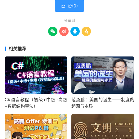
赞(
0
)

分享到




相关推荐
C#语言教程（初级+中级+高级
范勇鹏：美国的诞生——制度的
+数据结构算法）
起源与本质