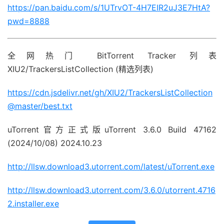
https://pan.baidu.com/s/1UTrvOT-4H7EIR2uJ3E7HtA?
pwd=8888
全网热门 BitTorrent Tracker 列表
XIU2/TrackersListCollection (精选列表)
https://cdn.jsdelivr.net/gh/XIU2/TrackersListCollection
@master/best.txt
uTorrent官方正式版uTorrent 3.6.0 Build 47162
(2024/10/08) 2024.10.23
http://llsw.download3.utorrent.com/latest/uTorrent.exe
http://llsw.download3.utorrent.com/3.6.0/utorrent.4716
2.installer.exe