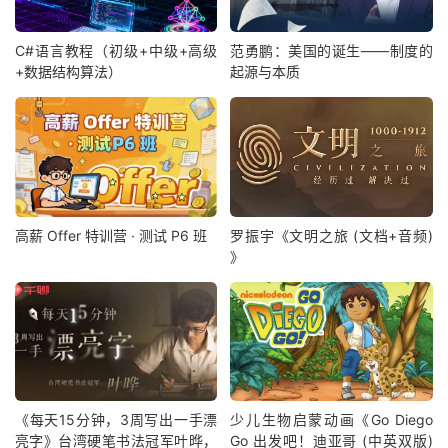
C#语言教程（初级+中级+高级
范勇鹏：美国的诞生——制度的
+数据结构算法）
起源与本质
高薪 Offer 特训营 · 测试 P6 班
罗振宇《文明之旅 (文档+音频)
》
《每天15分钟，3周写出一手漂
少儿生物启蒙动画《Go Diego
亮字》台湾硬笔书法冠军叶晔，
Go 出发吧！迪亚哥 (中英双版)