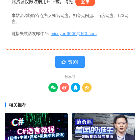
此资源仅限注册用户下载，请先
登录
本站资源均保存在各大知名网盘，如夸克网盘、百度网盘、123网
盘。
链接失效请发邮件至:
missyou6000@163.com
赞(
0
)

分享到




相关推荐