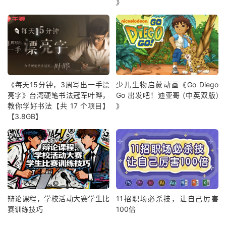
》
《每天15分钟，3周写出一手漂
少儿生物启蒙动画《Go Diego
亮字》台湾硬笔书法冠军叶晔，
Go 出发吧！迪亚哥 (中英双版)
教你学好书法【共 17 个项目】
》
【3.8GB】
辩论课程，学校活动大赛学生比
11招职场必杀技，让自己厉害
赛训练技巧
100倍