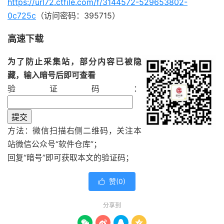
https://url72.ctfile.com/f/3144572-529653802-
0c725c
（访问密码：395715）
高速下载
为了防止采集站，部分内容已被隐
藏，输入暗号后即可查看
验证码：
方法：微信扫描右侧二维码，关注本
站微信公众号“
软件仓库
”；
回复“
暗号
”即可获取本文的验证码；
赞(
0
)

分享到



