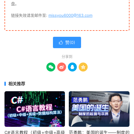
盘。
链接失效请发邮件至:
missyou6000@163.com
赞(
0
)

分享到




相关推荐
C#语言教程（初级+中级+高级
范勇鹏：美国的诞生——制度的