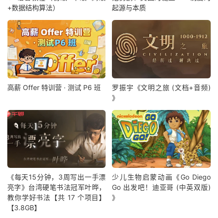
+数据结构算法）
起源与本质
高薪 Offer 特训营 · 测试 P6 班
罗振宇《文明之旅 (文档+音频)
》
《每天15分钟，3周写出一手漂
少儿生物启蒙动画《Go Diego
亮字》台湾硬笔书法冠军叶晔，
Go 出发吧！迪亚哥 (中英双版)
教你学好书法【共 17 个项目】
》
【3.8GB】