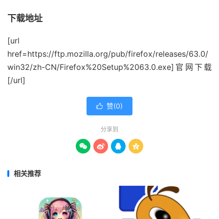
下载地址
[url
href=https://ftp.mozilla.org/pub/firefox/releases/63.0/
win32/zh-CN/Firefox%20Setup%2063.0.exe]官网下载
[/url]
赞(
0
)

分享到




相关推荐