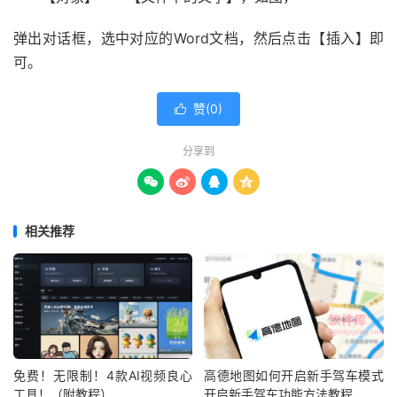
弹出对话框，选中对应的Word文档，然后点击【插入】即
可。
赞(
0
)

分享到




相关推荐
免费！无限制！4款AI视频良心
高德地图如何开启新手驾车模式
工具！（附教程）
开启新手驾车功能方法教程