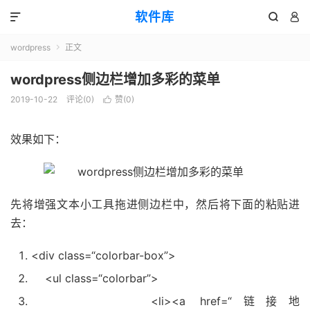
软件库



wordpress
正文

wordpress侧边栏增加多彩的菜单
2019-10-22
评论(0)
赞(
0
)

效果如下：
先将增强文本小工具拖进侧边栏中，然后将下面的粘贴进
去：
<div
class
=
“colorbar-box”
>
<ul
class
=
“colorbar”
>
<li><a href=
“链接地