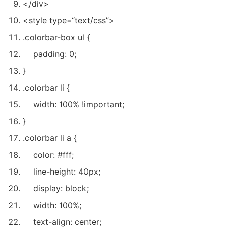
</div>
<style type=
“text/css”
>
.colorbar-box ul {
padding:
0
;
}
.colorbar li {
width:
100
% !important;
}
.colorbar li a {
color: #fff;
line-height: 40px;
display: block;
width:
100
%;
text-align: center;