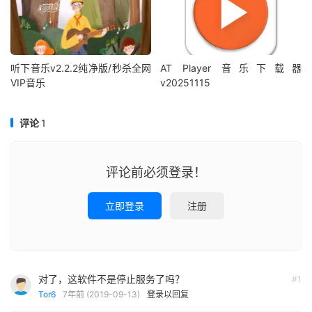
听下音乐v2.2.2纯净版/秒杀全网
AT Player 音乐下载器
VIP音乐
v20251115
评论
1
评论前必须登录！
立即登录
注册
对了，这软件不是停止服务了吗？
#1
Tor6
7年前 (2019-09-13)
登录以回复