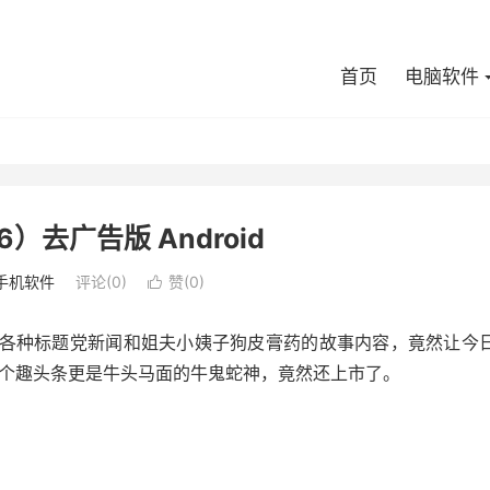
首页
电脑软件
6）去广告版 Android
手机软件
评论(0)
赞(
0
)

，各种标题党新闻和姐夫小姨子狗皮膏药的故事内容，竟然让今
个趣头条更是牛头马面的牛鬼蛇神，竟然还上市了。