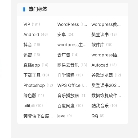
热门标签
VIP
WordPress
wordpress教程
(191)
(119)
(72)
Android
安卓
樊登读书
(46)
(24)
(18)
抖音
wordpress主题
软件库
(16)
(15)
(15)
迅雷
去广告
wordpress插件
(15)
(14)
(14)
直播app
网易云音乐
Autocad
(14)
(13)
(13)
下载工具
自学课程
谷歌浏览器
(13)
(13)
(12)
Photoshop
WPS Office
樊登读书2020
(12)
(12)
(12)
绿色版
音乐播放器
数据恢复软件
(11)
(11)
(11)
bilibili
百度网盘
酷我音乐
(10)
(10)
(10)
樊登读书百度云
java
QQ
(10)
(9)
(8)