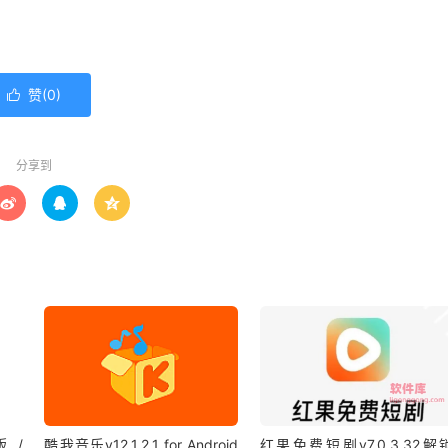
赞(
0
)

分享到



版 /
酷我音乐v12.1.2.1 for Android
红果免费短剧v7.0.3.32解