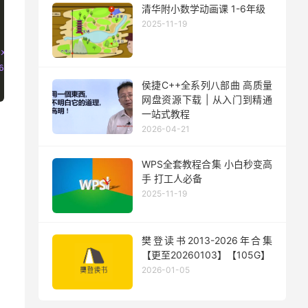
清华附小数学动画课 1-6年级
2025-11-19
.xlsx
，试一下能正常打开就行。
6
\
ShellNew
\
FileName
修改
FileName
数据地址为
C
:
\
Program
Files
\
侯捷C++全系列八部曲 高质量
网盘资源下载 | 从入门到精通
一站式教程
2026-04-21
WPS全套教程合集 小白秒变高
手 打工人必备
2025-11-19
樊登读书2013-2026年合集
【更至20260103】【105G】
2026-01-05