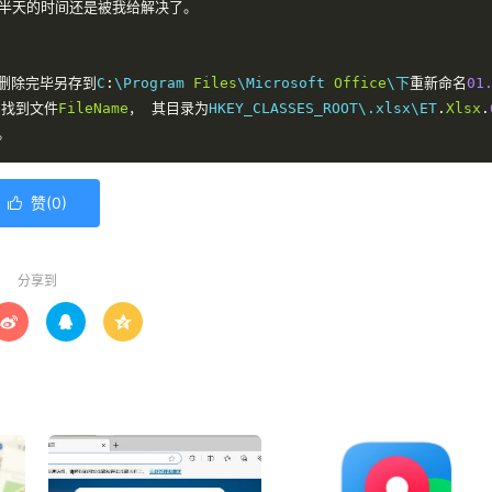
半天的时间还是被我给解决了。
删除完毕另存到
C
:
\
Program
Files
\
Microsoft
Office
\下
重新命名
01
，找到文件
FileName
，
其目录为
HKEY_CLASSES_ROOT
\
.xlsx
\
ET
.
Xlsx
.
。
赞(
0
)

分享到


