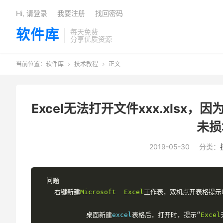
Hi, 请登录
我要注册
找回密码
软件库
每天免费
分享优质资源
当前位置：
软件库
技术教程
正文


Excel无法打开文件xxx.xls
未损
2019-05-30
分类：
问题
右键新建
Microsoft
Excel
工作表，双机点开表格提示
桌面新建
excel
表格后，打开时，提示“
Excel