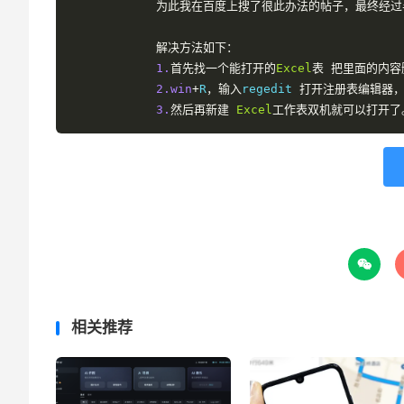
为此我在百度上搜了很此办法的帖子，最终经过
解决方法如下：
1.
首先找一个能打开的
Excel
表
把里面的内容
2
.win
+
R
，输入
regedit
打开注册表编辑器
3.
然后再新建
Excel
工作表双机就可以打开了

相关推荐