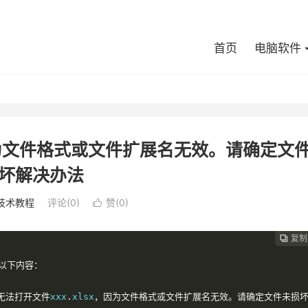
首页
电脑软件
x，因为文件格式或文件扩展名无效。请确定文
坏解决办法
技术教程
评论(0)
赞(
0
)

复制
复制
复制



以下内容：
无法打开文件
xxx
.
xlsx
，因为文件格式或文件扩展名无效。请确定文件未损坏