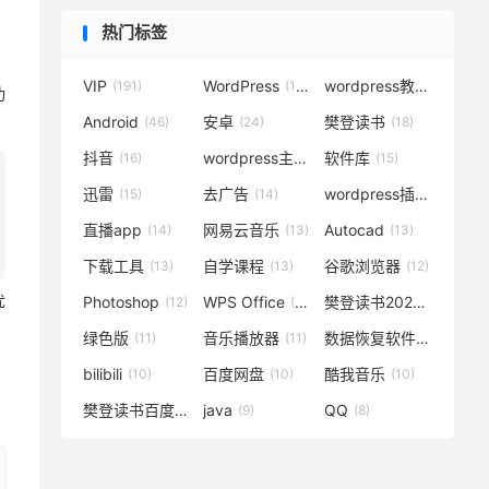
热门标签
VIP
WordPress
wordpress教程
(191)
(119)
(72)
功
Android
安卓
樊登读书
(46)
(24)
(18)
抖音
wordpress主题
软件库
(16)
(15)
(15)
迅雷
去广告
wordpress插件
(15)
(14)
(14)
直播app
网易云音乐
Autocad
(14)
(13)
(13)
下载工具
自学课程
谷歌浏览器
(13)
(13)
(12)
优
Photoshop
WPS Office
樊登读书2020
(12)
(12)
(12)
绿色版
音乐播放器
数据恢复软件
(11)
(11)
(11)
bilibili
百度网盘
酷我音乐
(10)
(10)
(10)
樊登读书百度云
java
QQ
(10)
(9)
(8)