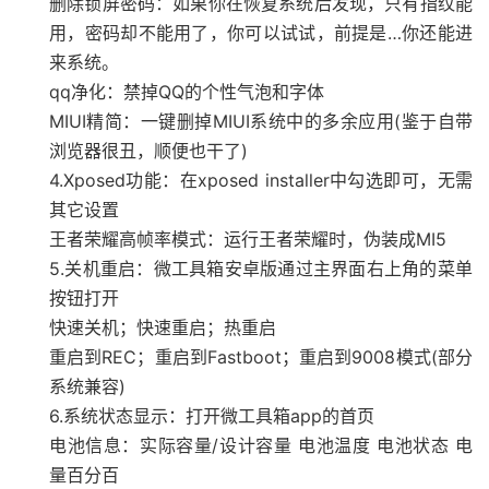
删除锁屏密码：如果你在恢复系统后发现，只有指纹能
用，密码却不能用了，你可以试试，前提是…你还能进
来系统。
qq净化：禁掉QQ的个性气泡和字体
MIUI精简：一键删掉MIUI系统中的多余应用(鉴于自带
浏览器很丑，顺便也干了)
4.Xposed功能：在xposed installer中勾选即可，无需
其它设置
王者荣耀高帧率模式：运行王者荣耀时，伪装成MI5
5.关机重启：微工具箱安卓版通过主界面右上角的菜单
按钮打开
快速关机；快速重启；热重启
重启到REC；重启到Fastboot；重启到9008模式(部分
系统兼容)
6.系统状态显示：打开微工具箱app的首页
电池信息：实际容量/设计容量 电池温度 电池状态 电
量百分百