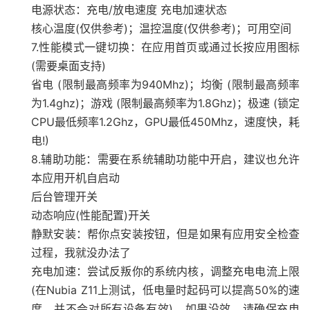
电源状态：充电/放电速度 充电加速状态
核心温度(仅供参考)；温控温度(仅供参考)；可用空间
7.性能模式一键切换：在应用首页或通过长按应用图标
(需要桌面支持)
省电 (限制最高频率为940Mhz)；均衡 (限制最高频率
为1.4ghz)；游戏 (限制最高频率为1.8Ghz)；极速 (锁定
CPU最低频率1.2Ghz，GPU最低450Mhz，速度快，耗
电!)
8.辅助功能：需要在系统辅助功能中开启，建议也允许
本应用开机自启动
后台管理开关
动态响应(性能配置)开关
静默安装：帮你点安装按钮，但是如果有应用安全检查
过程，我就没办法了
充电加速：尝试反叛你的系统内核，调整充电电流上限
(在Nubia Z11上测试，低电量时起码可以提高50%的速
度，并不会对所有设备有效)。如果没效，请确保充电