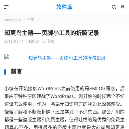
软件库



wordpress
正文

知更鸟主题—-页脚小工具的折腾记录
2019-05-11
评论(0)
赞(
0
)

前言
小编在开始接触WordPress之前使用的是EMLOG程序，后
来由于种种原因转战了WordPress，刚开始的时候完全不知
道该怎么使用，作为一名毫无知识可言的我对此深感难受。
慢慢了解和不断瞎折腾下还是学到了不少东西。那会儿用的
都是一些盗版主题和免费主题，值得吐槽的是优秀的免费主
题真心不多，用得最多的盗版主题也就是大前端和知更鸟