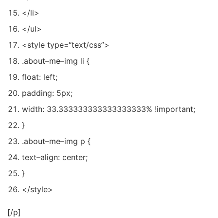
</li>
</ul>
<style
type
=
“text/css”
>
.
about
–
me
–
img li
{
float
:
left
;
padding
:
5px
;
width
:
33.333333333333333333
%
!
important
;
}
.
about
–
me
–
img p
{
text
–
align
:
center
;
}
</style>
[/p]