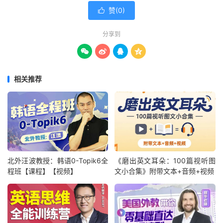
赞(
0
)

分享到




相关推荐
北外汪波教授：韩语0-Topik6全
《磨出英文耳朵：100篇视听图
程班【课程】【视频】
文小合集》附带文本+音频+视频