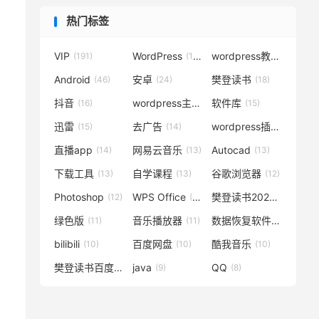
热门标签
VIP
WordPress
wordpress教程
(191)
(119)
(72)
Android
安卓
樊登读书
(46)
(24)
(18)
抖音
wordpress主题
软件库
(16)
(15)
(15)
迅雷
去广告
wordpress插件
(15)
(14)
(14)
直播app
网易云音乐
Autocad
(14)
(13)
(13)
下载工具
自学课程
谷歌浏览器
(13)
(13)
(12)
Photoshop
WPS Office
樊登读书2020
(12)
(12)
(12)
绿色版
音乐播放器
数据恢复软件
(11)
(11)
(11)
bilibili
百度网盘
酷我音乐
(10)
(10)
(10)
樊登读书百度云
java
QQ
(10)
(9)
(8)