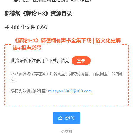
郭德纲《郭论1-3》资源目录
共 488 个文件 8.6G
《郭论1-3》郭德纲有声书全集下载 | 俗文化史解
读+相声彩蛋
此资源仅限注册用户下载，请先
登录
本站资源均保存在各大知名网盘，如夸克网盘、百度网盘、123网
盘。
链接失效请发邮件至:
missyou6000@163.com
赞(
0
)

分享到