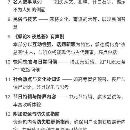
名人故事系列
—— 如沈从文、和珅、齐白石等，揭示
不为人知的侧面
民俗与技艺
—— 麻将文化、南派武术等，展现民间智
慧
《郭论3·夜总荟》有声剧
本部分以
互动性强、话题新颖
为特色，郭德纲化身“夜
总荟”主人，与听众畅谈现代与古代趣事。亮点包括：
快问快答与日常问候
—— 增加亲近感，如“儿媳妇条
件”“吃饭问候”
社会热点与文化冷知识
—— 如高考冒名顶替、丧尸与
僵尸对比，兼具娱乐与思考
节日特辑与跨界内容
—— 中元节特辑、魔术尝试等，
丰富收听体验
附加资源与防失联指南
资源包内含
防失联更新指南
，确保用户长期获取最新内
容，提升使用便利性与资源可持续性。