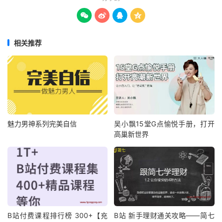




相关推荐
魅力男神系列完美自信
吴小飘15堂G点愉悦手册，打开
高巢新世界
B站付费课程排行榜 300+【充
B站 新手理财通关攻略——简七