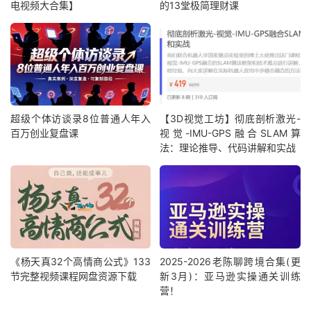
电视频大合集】
的13堂极简理财课
超级个体访谈录8位普通人年入
【3D视觉工坊】彻底剖析激光-
百万创业复盘课
视觉-IMU-GPS融合SLAM算
法：理论推导、代码讲解和实战
《杨天真32个高情商公式》133
2025-2026老陈聊跨境合集(更
节完整视频课程网盘资源下载
新3月)：亚马逊实操通关训练
营！