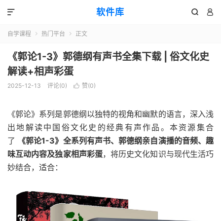
软件库



自学课程
热门平台
正文


《郭论1-3》郭德纲有声书全集下载 | 俗文化史
解读+相声彩蛋
2025-12-13
评论(0)
赞(
0
)

《郭论》系列是郭德纲以独特的视角和幽默的语言，深入浅
出地解读中国俗文化史的经典有声作品。本资源集合
了
《郭论1-3》全系列有声书、郭德纲亲自演播的音频、趣
味互动内容及独家相声彩蛋
，将历史文化知识与现代生活巧
妙结合，适合：