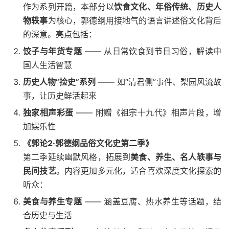
作为系列开篇，本部分以
饮食文化、年俗传统、历史人
物轶事
为核心，郭德纲用接地气的语言讲述俗文化背后
的深意。亮点包括：
饺子与年货专题
—— 从日常饮食到节日习俗，解读中
国人生活智慧
历史人物“捡史”系列
—— 如“清君侧”事件、梨园风流故
事，让历史鲜活起来
独家相声彩蛋
—— 附赠《祖宗十九代》相声片段，增
加娱乐性
《郭论2·郭德纲品俗文化史第二季》
第二季延续幽默风格，拓展到
美食、养生、名人轶事与
民间技艺
。内容更加多元化，适合喜欢深度文化探索的
听众：
美食与养生专题
—— 涵盖豆腐、热水养生等话题，结
合历史与生活