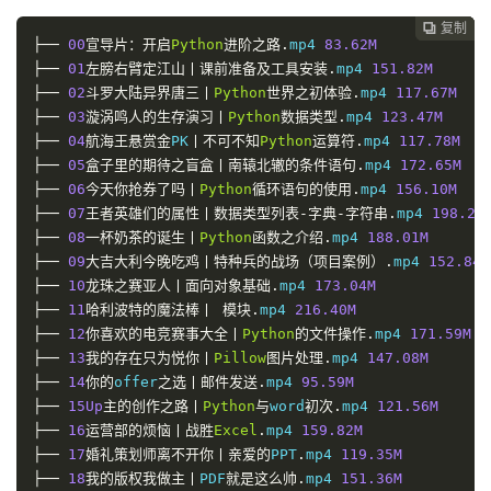
复制
复制
复制



├──
00
宣导片：开启
Python
进阶之路
.
mp4
83.62
M
├──
01
左膀右臂定江山丨课前准备及工具安装
.
mp4
151.82
M
├──
02
斗罗大陆异界唐三丨
Python
世界之初体验
.
mp4
117.67
M
├──
03
漩涡鸣人的生存演习丨
Python
数据类型
.
mp4
123.47
M
├──
04
航海王悬赏金
PK
丨不可不知
Python
运算符
.
mp4
117.78
M
├──
05
盒子里的期待之盲盒丨南辕北辙的条件语句
.
mp4
172.65
M
├──
06
今天你抢券了吗丨
Python
循环语句的使用
.
mp4
156.10
M
├──
07
王者英雄们的属性丨数据类型列表-字典-字符串
.
mp4
198.20
├──
08
一杯奶茶的诞生丨
Python
函数之介绍
.
mp4
188.01
M
├──
09
大吉大利今晚吃鸡丨特种兵的战场（项目案例）
.
mp4
152.84
M
├──
10
龙珠之赛亚人丨面向对象基础
.
mp4
173.04
M
├──
11
哈利波特的魔法棒丨
模块
.
mp4
216.40
M
├──
12
你喜欢的电竞赛事大全丨
Python
的文件操作
.
mp4
171.59
M
├──
13
我的存在只为悦你丨
Pillow
图片处理
.
mp4
147.08
M
├──
14
你的
offer
之选丨邮件发送
.
mp4
95.59
M
├──
15
Up
主的创作之路丨
Python
与
word
初次
.
mp4
121.56
M
├──
16
运营部的烦恼丨战胜
Excel
.
mp4
159.82
M
├──
17
婚礼策划师离不开你丨亲爱的
PPT
.
mp4
119.35
M
├──
18
我的版权我做主丨
PDF
就是这么帅
.
mp4
151.36
M