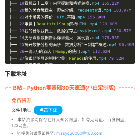
├──
19
看我四十二变丨内容提取和格式转换
.
mp4
165.22
M
├──
20
我的美食我做主丨爬虫介绍、
requests
请
.
mp4
103.97
M
├──
21
对李焕英的评价丨
HTML
基础
.
mp4
156.96
M
├──
22
电竞丨
BeautifulSoup
解析
HTML
.
mp4
129.60
M
├──
23
我的音乐我做主丨数据保存之
csv
和
excel
.
mp4
130.57
M
├──
24
虎牙直播数据告诉你谁最火丨案例篇
.
mp4
179.53
M
├──
25
揭开数据分析的面纱丨数据分析“三剑客”概述
.
mp4
96.40
M
├──
26
一晚
5
万的酒店丨
Numpy
的使用
.
mp4
112.62
M
├──
27
詹姆斯哈登的制胜宝典丨
Panads
的使用
.
mp4
79.52
M
├──
28
星巴克门店探索丨
Matplotlib
实战
.
mp4
85.15
M
├──
29
小红书卖货实力与用户分析丨综合案例
.
mp4
94.88
M
下载地址
└──
30
动漫番剧播放量影响因素分析丨综合案例
.
mp4
89.50
M
B站 – Python零基础30天速通(小白定制版)
免费资源
文件1地址
点击下载
本站资源均保存在各大知名网盘，如夸克网盘、百度网盘、
123网盘。
链接失效请发邮件至:
missyou6000@163.com