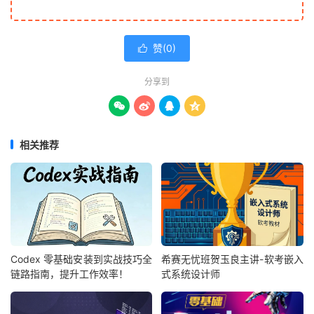
赞(
0
)

分享到




相关推荐
Codex 零基础安装到实战技巧全
希赛无忧班贺玉良主讲-软考嵌入
链路指南，提升工作效率！
式系统设计师