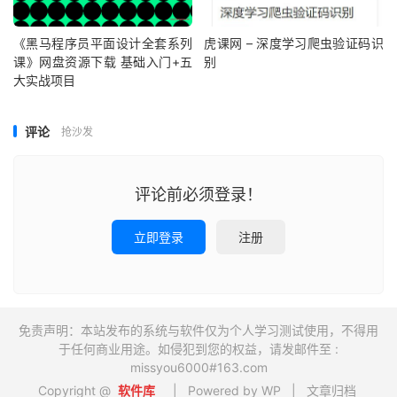
《黑马程序员平面设计全套系列
虎课网 – 深度学习爬虫验证码识
课》网盘资源下载 基础入门+五
别
大实战项目
评论
抢沙发
评论前必须登录！
立即登录
注册
免责声明：本站发布的系统与软件仅为个人学习测试使用，不得用
于任何商业用途。如侵犯到您的权益，请发邮件至 :
missyou6000#163.com
Copyright @
软件库
| Powered by WP |
文章归档