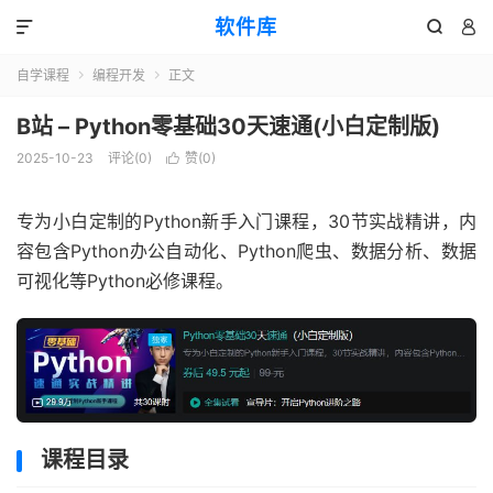
软件库



自学课程
编程开发
正文


B站 – Python零基础30天速通(小白定制版)
2025-10-23
评论(0)
赞(
0
)

专为小白定制的Python新手入门课程，30节实战精讲，内
容包含Python办公自动化、Python爬虫、数据分析、数据
可视化等Python必修课程。
课程目录