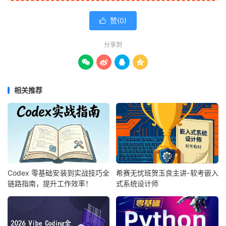
赞(
0
)

分享到




相关推荐
Codex 零基础安装到实战技巧全
希赛无忧班贺玉良主讲-软考嵌入
链路指南，提升工作效率！
式系统设计师