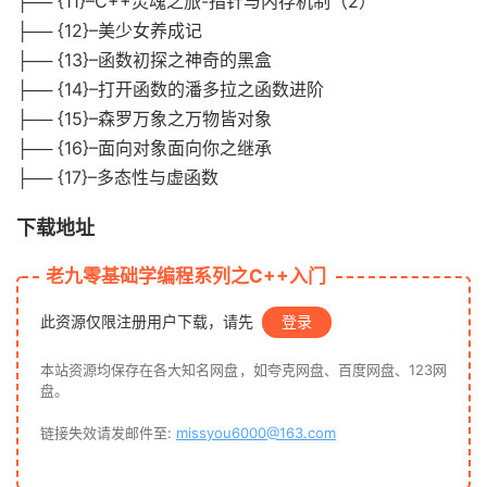
├── {11}–C++灵魂之旅-指针与内存机制（2）
├── {12}–美少女养成记
├── {13}–函数初探之神奇的黑盒
├── {14}–打开函数的潘多拉之函数进阶
├── {15}–森罗万象之万物皆对象
├── {16}–面向对象面向你之继承
├── {17}–多态性与虚函数
下载地址
老九零基础学编程系列之C++入门
此资源仅限注册用户下载，请先
登录
本站资源均保存在各大知名网盘，如夸克网盘、百度网盘、123网
盘。
链接失效请发邮件至:
missyou6000@163.com