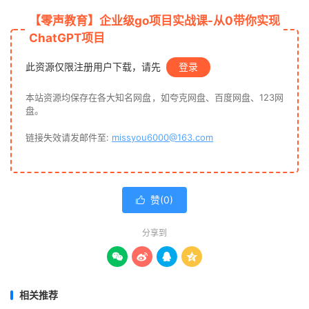
├──
031.
keywords
-
2.
关键词提取服务打包与部署.
mp4 
31.
25M
├──
032.
服务-
1.
gRPC
微服务项目脚手架搭建.
mp4 
104.
13M
【零声教育】企业级go项目实战课-从0带你实现
├──
033.
服务-
2.
服务设计思路与响应数据协议解析.
mp4 
160.
50M
ChatGPT项目
├──
034.
服务-
3.
服务端基本请求流程实现.
mp4 
210.
12M
├──
035.
服务-
4.
Redis
连接池与上下文管理.
mp4 
319.
57M
此资源仅限注册用户下载，请先
登录
├──
036.
服务-
5.
携带上下文发送请求.
mp4 
276.
39M
├──
037.
服务-
6.
gRPC
连接池与
gRPC
服务的接入.
mp4 
469.
05M
本站资源均保存在各大知名网盘，如夸克网盘、百度网盘、123网
├──
038.
服务-
7.
dockerService
服务部署.
mp4 
29.
97M
盘。
├──
039.
web
-
1.
chatgptweb
端协议解析.
mp4 
245.
79M
链接失效请发邮件至:
missyou6000@163.com
├──
040.
web
-
2.
chatgptweb
端的参数化构建和部署.
mp4 
131.
53M
├──
041.
QQ
-
1.
OneBot
聊天机器人应用接口标准.
mp4 
131.
65M
├──
042.
QQ
-
2.
OneBot
实现的正向
Websocket
.
mp4 
402.
66M
├──
043.
QQ
-
3.
OneBot
实现的反向
WebSocket
.
mp4 
76.
42M
├──
044.
QQ
-
4.
QQ
端消息类型处理与服务部署.
mp4 
142.
49M
赞(
0
)

├──
045.
cron
-
1.
docker
注册中心与微服务的部署.
mp4 
200.
15M
├──
046.
cron
-
2.
开发流程与
crontab
定时任务.
mp4 
188.
13M
分享到
├──
047.
cron
-
3.
crontab
定时获取接口调用凭据.
mp4 
171.
82M




├──
048.
cron
-
4.
crontab
服务的具体实现.
mp4 
151.
29M
├──
049.
mp
-
1.
公众号消息回调接口配置.
mp4 
126.
43M
├──
050.
mp
-
2.
.公众号被动回复与客服消息发送.
mp4 
318.
38M
相关推荐
├──
051.
mp
-
3.
crontab
服务与
ChatGPT
服务的接入.
mp4 
221.
37M