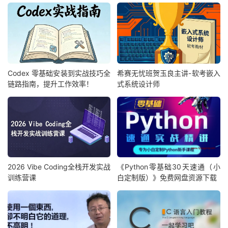
├──
052.
wec
-
1.
企业客服开发流程与配置.
mp4 
190.
73M
├──
053.
wec
-
2.
ChatGPT
的接入与消息的加解密.
mp4 
364.
45M
├──
054.
wx
-
1.
个人群聊与私聊的接入.
mp4 
134.
68M
├──
055.
wx
-
2.
个人
ChatGPT
接入.
mp4 
192.
87M
├──
056.
q
-
1.
一个更显专业的
web
前端.
mp4 
191.
92M
├──
057.
q
-
2.
ChatGPT
每分钟限流问题如何解决.
mp4 
277.
00M
Codex 零基础安装到实战技巧全
希赛无忧班贺玉良主讲-软考嵌入
├──
058.
ops
-
1.
DockerSwarm
集群管理和节点管理.
mp4 
173.
49M
链路指南，提升工作效率！
式系统设计师
├──
059.
ops
-
2.
Swarm
集群私有注册中心的配置.
mp4 
179.
86M
├──
060.
ops
-
3.
Composefile
定义与
Stack
的部署.
mp4 
248.
81M
├──
061.
ops
-
4.
DockerStack
部署服务到云服务器.
mp4 
113.
74M
├──
062.
ops
-
5.
Nginx
反向代理转发请求.
mp4 
126.
40M
├──
063.
ops
-
6.
gitlab
持续集成环境升级与验证.
mp4 
192.
95M
├──
064.
ops
-
7.
gitlab
持续集成与持续部署.
mp4 
327.
63M
└──
065.
ops
-
8.
web
前后端分离与
gitlabCICD
.
mp4 
348.
73M
2026 Vibe Coding全栈开发实战
《Python零基础30天速通（小
训练营课
白定制版）》免费网盘资源下载