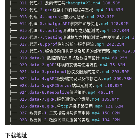
├──
011.
代理-
2.
反向代理与
chatgptAPI
.
mp4 
188.
53M
├──
012.
代理-
3.
gin
框架中间件编程与鉴权.
mp4 
116.
67M
├──
013.
代理-
4.
logrus
日志滚动记录.
mp4 
262.
31M
├──
014.
代理-
5.
chatgptAPI
参数释义与使用.
mp4 
128.
92M
├──
015.
代理-
6.
testing
测试框架之功能测试.
mp4 
127.
84M
├──
016.
代理-
7.
testing
测试框架之性能测试与并发测试.
mp4 
192
├──
017.
代理-
8.
pprof
性能分析与服务限流.
mp4 
242.
25M
├──
018.
代理-
9.
镜像多阶段构建以及服务的部署策略.
mp4 
429.
35M
├──
019.
data
-
1.
数据库的选择以及数据库设计.
mp4 
69.
25M
├──
020.
data
-
2.
gRPC
环境的安装与使用流程.
mp4 
75.
62M
├──
021.
data
-
3.
protobuf
协议及服务的定义.
mp4 
203.
50M
├──
022.
data
-
4.
gRPC
服务端实现以及依赖注入.
mp4 
309.
78M
├──
023.
data
-
5.
gRPCServer
端单元测试.
mp4 
118.
82M
├──
024.
data
-
6.
Keepalive
保活策略.
mp4 
46.
11M
├──
025.
data
-
7.
gRPC
服务通讯安全策略.
mp4 
385.
94M
├──
026.
data
-
8.
gRPC
单
tcp
连接多路复用.
mp4 
121.
62M
├──
027.
敏感词-
1.
二叉搜索树与词库重排.
mp4 
158.
02M
├──
028.
敏感词-
2.
敏感词识别服务的实现.
mp4 
134.
32M
├──
029.
敏感词-
3.
敏感词识别服务打包与部署.
mp4 
40.
41M
├──
030.
keywords
-
1.
关键词提取服务的具体实现.
mp4 
89.
17M
下载地址