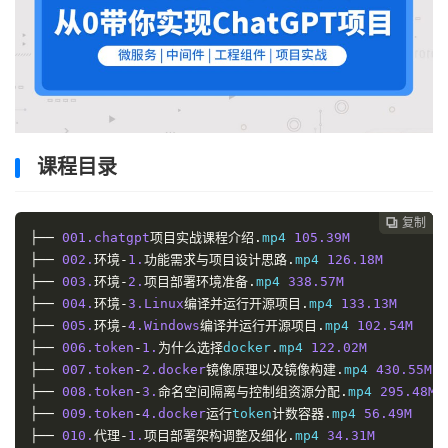
课程目录
复制
复制
复制



├──
001.
chatgpt
项目实战课程介绍.
mp4 
105.
39M
├──
002.
环境-
1.
功能需求与项目设计思路.
mp4 
126.
18M
├──
003.
环境-
2.
项目部署环境准备.
mp4 
338.
57M
├──
004.
环境-
3.
Linux
编译并运行开源项目.
mp4 
133.
13M
├──
005.
环境-
4.
Windows
编译并运行开源项目.
mp4 
102.
54M
├──
006.
token
-
1.
为什么选择
docker
.
mp4 
122.
02M
├──
007.
token
-
2.
docker
镜像原理以及镜像构建.
mp4 
430.
55M
├──
008.
token
-
3.
命名空间隔离与控制组资源分配.
mp4 
295.
48M
├──
009.
token
-
4.
docker
运行
token
计数容器.
mp4 
56.
49M
├──
010.
代理-
1.
项目部署架构调整及细化.
mp4 
34.
31M