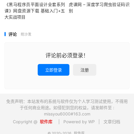
《黑马程序员平面设计全套系列
虎课网 – 深度学习爬虫验证码识
│
│
├──
5
-
13.
三层交换机实现
VLAN
间通信-
DHCP
服务.
ts 
11
课》网盘资源下载 基础入门+五
别
│
│
├──
5
-
14.
端口安全实现接入安全.
ts 
77.08
M
大实战项目
│
│
├──
5
-
16.
期中考试-中小型企业网项目实战
-
1.
ts
218.3
│
│
└──
5
-
17.
期中考试-中小型企业网项目实战
-
2.
ts
90.23
│
├──
6.
广域网技术
评论
抢沙发
│
│
├──
6
-
1.
HDLC
协议.
ts 
116.56
M
│
│
└──
6
-
2.
PPP
协议.
ts 
125.30
M
│
├──
7.
安全技术
评论前必须登录！
│
│
├──
7
-
1.
访问控制列表.
ts 
276.17
M
│
│
├──
7
-
2.
时间
ACL
与自反
ACL
.
ts 
235.05
M
立即登录
注册
│
│
└──
7
-
3.
NAT
地址翻转技术.
ts 
227.12
M
│
└──
8.
项目实战
│
└──
8
-
1.
期末考试-大中型企业网项目实战.
ts 
316.97
M
├──
03.
网络安全架构与部署-高级路由
│
├──
1.
RIP
路由认证.
ts 
105.39
M
免责声明：本站发布的系统与软件仅为个人学习测试使用，不得用
│
├──
2.
RIP
默认路由.
ts 
44.60
M
于任何商业用途。如侵犯到您的权益，请发邮件至 :
│
├──
3.
RIP
被动接口-单播更新.
ts 
54.84
M
missyou6000#163.com
│
├──
4.
RIP
计时器-偏移列表.
ts 
77.19
M
Copyright @
软件库
| Powered by WP |
文章归档
│
├──
5.
OSPF
路由认证.
ts 
111.73
M
│
├──
6.
OSPF
默认路由.
ts 
45.75
M
© 2020-2026
软件库