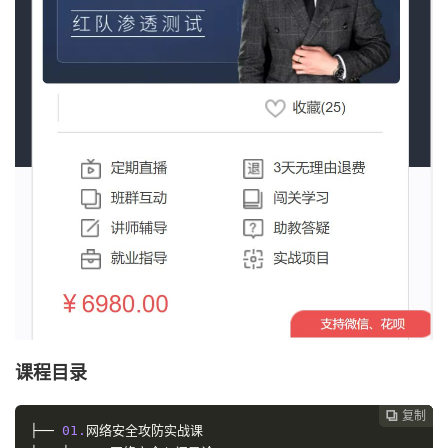
课程目录
复制
复制
复制



├──
01.
网络安全攻防实战课