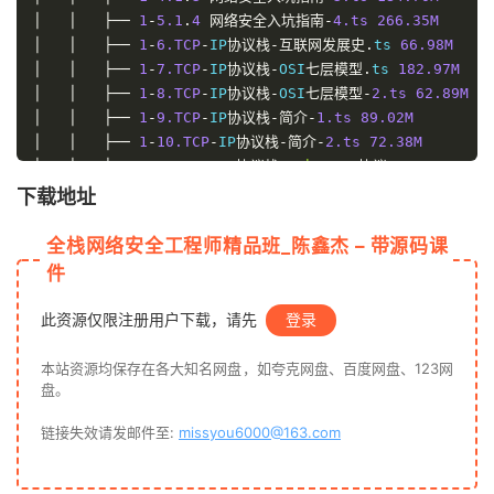
│
│
├──
1
-
5.1
.
4
网络安全入坑指南
-
4.
ts
266.35
M
│
│
├──
1
-
6.
TCP
-
IP
协议栈-互联网发展史.
ts 
66.98
M
│
│
├──
1
-
7.
TCP
-
IP
协议栈-
OSI
七层模型.
ts 
182.97
M
│
│
├──
1
-
8.
TCP
-
IP
协议栈-
OSI
七层模型
-
2.
ts
62.89
M
│
│
├──
1
-
9.
TCP
-
IP
协议栈-简介
-
1.
ts
89.02
M
│
│
├──
1
-
10.
TCP
-
IP
协议栈-简介
-
2.
ts
72.38
M
│
│
├──
1
-
11.
TCP
-
IP
协议栈-
Ethernet
协议.
ts 
136.01
M
│
│
├──
1
-
12.
TCP
-
IP
协议栈-
IP
协议.
ts 
224.76
M
下载地址
│
│
├──
1
-
13.
TCP
-
IP
协议栈-
ARP
协议（基于
P2Pover
）.
ts
│
│
├──
1
-
14.
TCP
-
IP
协议栈-
ARP
&&（基于
P2Pover
）.
ts 
全栈网络安全工程师精品班_陈鑫杰 – 带源码课
│
│
├──
1
-
15.
TCP
-
IP
协议栈-
ARP
&&
2
（基于
Cain
）.
ts 
11
件
│
│
├──
1
-
16.
TCP
-
IP
协议栈-
ARP
防御技术.
ts 
119.86
M
│
│
├──
1
-
17.
TCP
-
IP
协议栈-
ICMP
协议.
ts 
218.38
M
此资源仅限注册用户下载，请先
登录
│
│
├──
1
-
18.
TCP
-
IP
协议栈-
DNS
协议.
ts 
88.71
M
│
│
├──
1
-
19.
TCP
-
IP
协议栈-
DHCP
协议.
ts 
179.46
M
本站资源均保存在各大知名网盘，如夸克网盘、百度网盘、123网
│
│
├──
1
-
20.
TCP
-
IP
协议栈-
DHCP
协议
-
2.
ts
107.49
M
盘。
│
│
├──
1
-
21.
TCP
-
IP
协议栈-
TCP
-
Telnet
协议.
ts 
159.09
链接失效请发邮件至:
missyou6000@163.com
│
│
└──
1
-
22.
TCP
-
IP
协议栈-
TCP
-
Telnet
-
2
协议.
ts 
164.
│
├──
2.
设备原理与操作
│
│
├──
2
-
1.
设备型号概述.
ts 
65.26
M