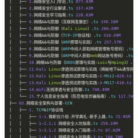
│
├──
1.
网络安全入门导论.
ts 
877.43
M
│
├──
2.
网络安全行业解读.
ts 
317.42
M
│
├──
3.
网络安全学习指南.
ts 
228.83
M
│
├──
4.
网络&&与防御（互联网发展史）.
ts 
330.16
M
│
├──
5.
网络&&与防御（
Kali
Linux
）.
ts 
266.09
M
│
├──
6.
网络&&与防御（
TCP
-
IP
协议栈）.
ts 
510.49
M
│
├──
7.
网络&&与防御（
ARP
原理与实践）.
ts 
257.57
M
│
├──
8.
网络&&与防御（
ARP
中间人获取网络管理账号密码）.
ts 
│
├──
9.
网络&&与防御（
ARP
中间人获取
Web
网站账号密码）.
ts 
1
│
├──
10.
网络&&与防御（
DDOS
原理与实践-
Loic
与
Hping3
）.
ts
│
├──
11.
Kali
Linux
渗透测试原理与实践（揭秘地下&&诱导网）
│
├──
12.
Kali
Linux
渗透测试原理与实践
-
2
-
MS12
-
020.
ts
8
│
├──
13.
Kali
Linux
渗透测试原理与实践
-
3
-
MS17
-
010.
ts
2
│
├──
14.
WiFi
无线渗透与安全防御.
ts 
748.49
M
│
└──
15.
个人信息安全指南（防范电信诈骗指南）.
ts 
117.74
M
├──
02.
网络安全架构与部署-
│
├──
1.
 TCP
&
IP
协议栈
│
│
├──
1
-
1.
微职位介绍-开学典礼-新手上路.
ts 
72.95
M
│
│
├──
1
-
2.1
.
1
网络安全入坑指南.
ts 
259.24
M
│
│
├──
1
-
3.1
.
2
网络安全入门指南
-
2.
ts
87.82
M
│
│
├──
1
-
4.1
.
3
网络安全入坑指南
-
3.
ts
184.70
M