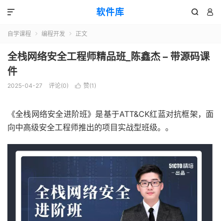
软件库



自学课程
编程开发
正文


全栈网络安全工程师精品班_陈鑫杰 – 带源码课
件
2025-04-27
评论(0)
赞(
1
)

《全栈网络安全进阶班》是基于ATT&CK红蓝对抗框架，面
向中高级安全工程师推出的项目实战型班级。。