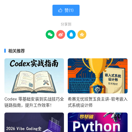
│
│
├──
2
-
2.
设备硬件架构.
ts 
75.94
M
│
│
├──
2
-
3.
设备基础互联.
ts 
38.49
M
赞(
1
)

│
│
├──
2
-
4.
IOS
基础操作
-
1
(
GNS3
-
CRT
-
Wireshark
).
ts 
│
│
├──
2
-
5.
IOS
基础操作
-
2.
ts
225.14
M
分享到
│
│
├──
2
-
6.
IOS
进阶操作
-
1.
ts
209.42
M




│
│
├──
2
-
7.
IOS
进阶操作
-
2.
ts
82.59
M
│
│
├──
2
-
8.
IOS
进阶操作
-
3.
ts
121.61
M
│
│
└──
2
-
9.
IOS
进阶操作
-
4.
ts
102.06
M
相关推荐
│
├──
3.
 IP
子网划分
│
│
├──
3
-
1.
IP
地址概述.
ts 
172.62
M
│
│
├──
3
-
2.
IP
子网划分.
ts 
102.53
M
│
│
└──
3
-
3.
IP
子网汇总与考试解答.
ts 
80.49
M
│
├──
4.
路由技术
│
│
├──
4
-
1.
静态路由.
ts 
126.37
M
│
│
├──
4
-
2.
默认-浮动路由.
ts 
100.73
M
Codex 零基础安装到实战技巧全
希赛无忧班贺玉良主讲-软考嵌入
│
│
├──
4
-
3.
静态路由进阶（跨网段-
IP
头部变化）.
ts 
152.
链路指南，提升工作效率！
式系统设计师
│
│
├──
4
-
4.
静态路由进阶（跨网段-
IP
头部变化）
-
2.
ts
99
│
│
├──
4
-
5.
路由协议概述.
ts 
74.37
M
│
│
├──
4
-
6.
RIP
路由协议概述与部署.
ts 
107.37
M
│
│
├──
4
-
7.
RIP
路由分组与计时器.
ts 
100.07
M