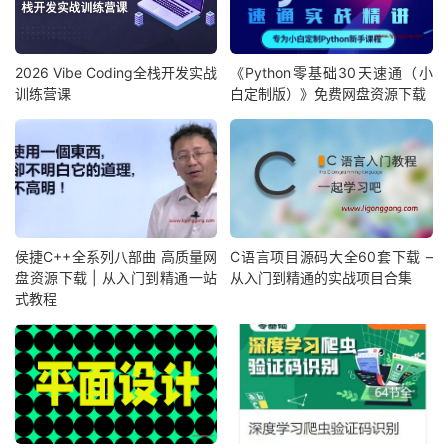
│
│
├──
4
-
8.
RIP
路由算法-防环机制.
ts 
100.79
M
│
│
├──
4
-
9.
RIPv2
对比
RIPv1
.
ts 
40.98
M
│
│
├──
4
-
10.
RIPv2
路由汇总.
ts 
43.39
M
│
│
├──
4
-
11.
EIGRP
基础概述与特征.
ts 
47.78
M
2026 Vibe Coding全栈开发实战
《Python零基础30天速通（小
│
│
├──
4
-
12.
EIGRP
邻居建立-基础部署.
ts 
95.52
M
训练营课
白定制版）》免费网盘资源下载
│
│
├──
4
-
13.
EIGRP
路由汇总.
ts 
45.42
M
│
│
├──
4
-
14.
OSPF
基础概述-部署.
ts 
170.45
M
│
│
└──
4
-
15.
OSPF
邻居建立-路由分组-汇总.
ts 
150.90
M
│
├──
5.
交换技术
│
│
├──
5
-
1.
局域网基础-标准-原理-交换机实验.
ts 
148.67
│
│
├──
5
-
2.
VLAN
技术.
ts 
62.44
M
│
│
├──
5
-
3.
Trunk
技术
-
1.
ts
68.49
M
侯捷C++全系列八部曲 高质量网
C语言项目源码大全60套下载 –
│
│
├──
5
-
4.
Trunk
技术
-
2.
ts
37.02
M
盘资源下载 | 从入门到精通一站
从入门到精通的实战项目合集
│
│
├──
5
-
5.
Trunk
技术
-
3.
ts
83.78
M
式教程
│
│
├──
5
-
6.
Trunk
技术
-
4.
ts
80.28
M
│
│
├──
5
-
7.
VTP
技术详解.
ts 
313.94
M
│
│
├──
5
-
8.
二层环路形成-广播风暴-
STP
生成树协议.
ts 
14
│
│
├──
5
-
9.
STP
生成树协议
-
2.
ts
297.28
M
│
│
├──
5
-
10.
STP
生成树协议
-
3.
ts
105.75
M
│
│
├──
5
-
11.
交换冗余（链路捆绑）.
ts 
168.52
M
│
│
├──
5
-
12.
单臂路由实现
VLAN
间通信.
ts 
100.90
M