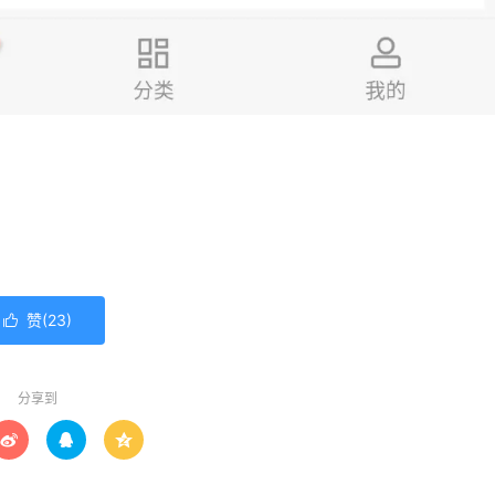
赞(
23
)

分享到


