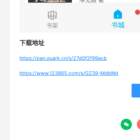
下载地址
https://pan.quark.cn/s/27d0f2f99acb
https://www.123865.com/s/GZ39-MdbWd
