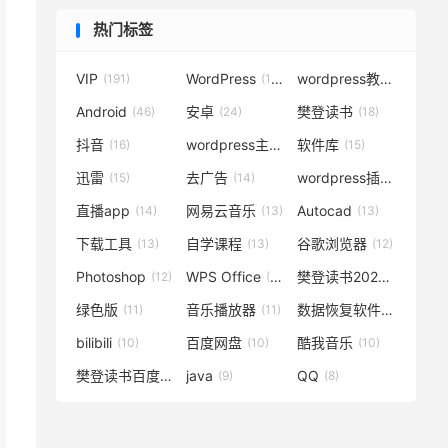
热门标签
VIP
WordPress
wordpress教程
(191)
(119)
(72)
Android
安卓
樊登读书
(46)
(24)
(18)
抖音
wordpress主题
软件库
(16)
(15)
(15)
迅雷
去广告
wordpress插件
(15)
(14)
(14)
直播app
网易云音乐
Autocad
(14)
(13)
(13)
下载工具
自学课程
谷歌浏览器
(13)
(13)
(12)
Photoshop
WPS Office
樊登读书2020
(12)
(12)
(12)
绿色版
音乐播放器
数据恢复软件
(11)
(11)
(11)
bilibili
百度网盘
酷我音乐
(10)
(10)
(10)
樊登读书百度云
java
QQ
(10)
(9)
(8)