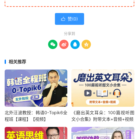
赞(
0
)

分享到




相关推荐
北外汪波教授：韩语0-Topik6全
《磨出英文耳朵：100篇视听图
程班【课程】【视频】
文小合集》附带文本+音频+视频