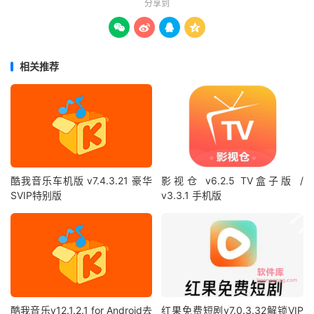
分享到




相关推荐
酷我音乐车机版 v7.4.3.21 豪华
影视仓 v6.2.5 TV盒子版 /
SVIP特别版
v3.3.1 手机版
酷我音乐v12.1.2.1 for Android去
红果免费短剧v7.0.3.32解锁VIP