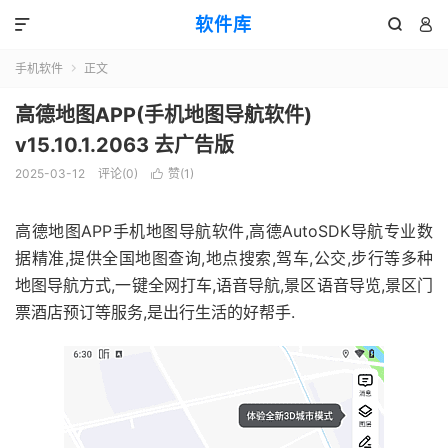
软件库



手机软件
正文

高德地图APP(手机地图导航软件)
v15.10.1.2063 去广告版
2025-03-12
评论(0)
赞(
1
)

高德地图APP手机地图导航软件,高德AutoSDK导航专业数
据精准,提供全国地图查询,地点搜索,驾车,公交,步行等多种
地图导航方式,一键全网打车,语音导航,景区语音导览,景区门
票酒店预订等服务,是出行生活的好帮手.