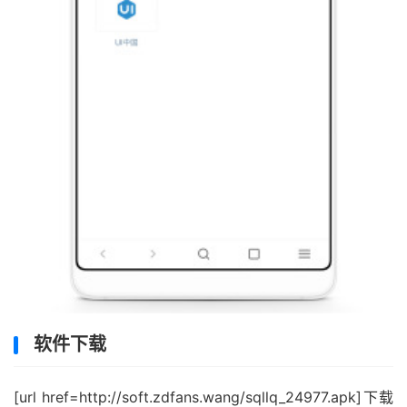
软件下载
[url href=http://soft.zdfans.wang/sqllq_24977.apk]下载