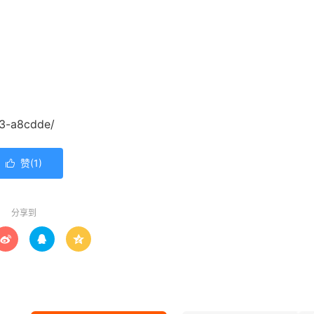
83-a8cdde/
赞(
1
)

分享到


