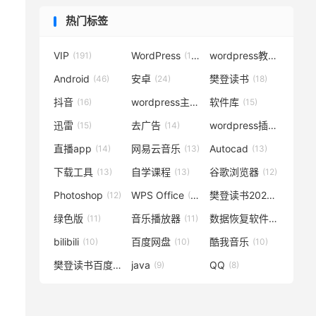
热门标签
VIP
WordPress
wordpress教程
(191)
(119)
(72)
Android
安卓
樊登读书
(46)
(24)
(18)
抖音
wordpress主题
软件库
(16)
(15)
(15)
迅雷
去广告
wordpress插件
(15)
(14)
(14)
直播app
网易云音乐
Autocad
(14)
(13)
(13)
下载工具
自学课程
谷歌浏览器
(13)
(13)
(12)
Photoshop
WPS Office
樊登读书2020
(12)
(12)
(12)
绿色版
音乐播放器
数据恢复软件
(11)
(11)
(11)
bilibili
百度网盘
酷我音乐
(10)
(10)
(10)
樊登读书百度云
java
QQ
(10)
(9)
(8)